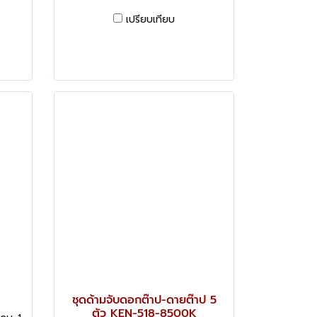
เปรียบเทียบ
ชุดด้ามจับดอกต๊าป-ดายต๊าป 5
ตัว KEN-518-8500K