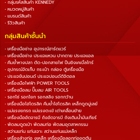
• กลุ่มรหัสสินค้า KENNEDY
• หมวดหมู่สินค้า
• แบรนด์สินค้า
• รีวิวสินค้า
กลุ่มสินค้าชั้นนำ
• เครื่องมือช่าง อุปกรณ์ฮาร์ดแวร์
• เครื่องมือช่าง ประแจแหวน ปากตาย ประแจแอล
• คีมย้ำหางปลา ตัด-ปอกสายไฟ ปืนยิงเคเบิ้ลไทร์
• อุปกรณ์จัดเก็บ กระเป๋า กล่อง ตู้เครื่องมือ
• ประแจขันปอนด์ ประแจปอนด์ดิจิตอล
• เครื่องมือไฟฟ้า POWER TOOLS
• เครื่องมือลม ปั๊มลม AIR TOOLS
• รอกโซ่ รอกโยก รอกสลิง รอกกว้าน
• เครื่องมือไฮโดรลิค คีมย้ำไฮโดรลิค เหล็กดูดมู่เลย์
• แม่แรงยกรถ แม่แรงตะเข้ เต่าเคลื่อนย้าย
• เครื่องมืออัดจารบี ถังอัดจารบี ถังเติมน้ำมันเกียร์
• พัดลมดูดเป่า พัดลมท่อ พัดลมอุตสาหกรรม
• สว่านแท่น แท่นเจาะ สว่านแท่นแม่เหล็ก
• เครื่องล้างท่อ งูเหล็ก เครื่องมือลอกท่ออุดตัน