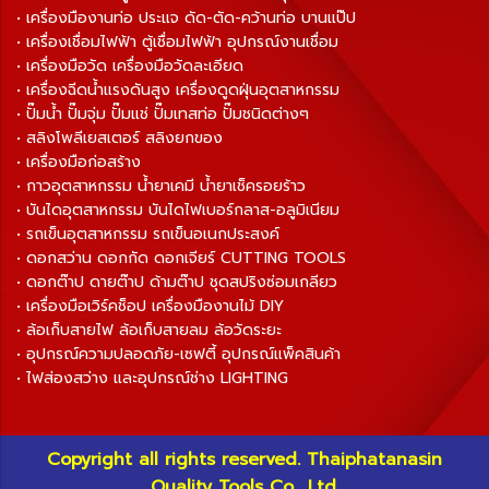
• เครื่องมืองานท่อ ประแจ ดัด-ตัด-คว้านท่อ บานแป๊ป
• เครื่องเชื่อมไฟฟ้า ตู้เชื่อมไฟฟ้า อุปกรณ์งานเชื่อม
• เครื่องมือวัด เครื่องมือวัดละเอียด
• เครื่องฉีดน้ำแรงดันสูง เครื่องดูดฝุ่นอุตสาหกรรม
• ปั๊มน้ำ ปั๊มจุ่ม ปั๊มแช่ ปั๊มเทสท่อ ปั๊มชนิดต่างๆ
• สลิงโพลีเยสเตอร์ สลิงยกของ
• เครื่องมือก่อสร้าง
• กาวอุตสาหกรรม น้ำยาเคมี น้ำยาเช็ครอยร้าว
• บันไดอุตสาหกรรม บันไดไฟเบอร์กลาส-อลูมิเนียม
• รถเข็นอุตสาหกรรม รถเข็นอเนกประสงค์
• ดอกสว่าน ดอกกัด ดอกเจียร์ CUTTING TOOLS
• ดอกต๊าป ดายต๊าป ด้ามต๊าป ชุดสปริงซ่อมเกลียว
• เครื่องมือเวิร์คช็อป เครื่องมืองานไม้ DIY
• ล้อเก็บสายไฟ ล้อเก็บสายลม ล้อวัดระยะ
• อุปกรณ์ความปลอดภัย-เซฟตี้ อุปกรณ์แพ็คสินค้า
• ไฟส่องสว่าง และอุปกรณ์ช่าง LIGHTING
Copyright all rights reserved. Thaiphatanasin
Quality Tools Co., Ltd.