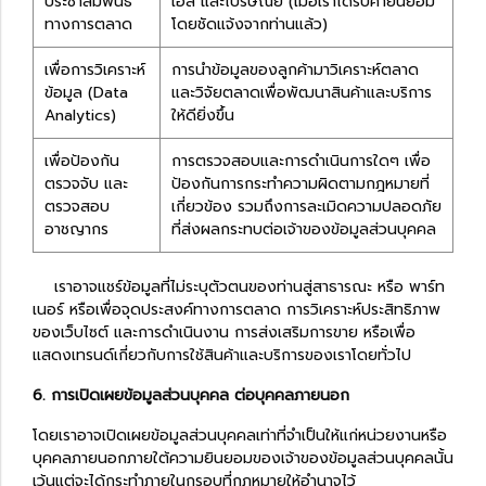
ประชาสัมพันธ์
เอส และไปรษณีย์ (เมื่อเราได้รับคำยินยอม
ทางการตลาด
โดยชัดแจ้งจากท่านแล้ว)
เพื่อการวิเคราะห์
การนำข้อมูลของลูกค้ามาวิเคราะห์ตลาด
ข้อมูล (Data
และวิจัยตลาดเพื่อพัฒนาสินค้าและบริการ
Analytics)
ให้ดียิ่งขึ้น
เพื่อป้องกัน
การตรวจสอบและการดำเนินการใดๆ เพื่อ
ตรวจจับ และ
ป้องกันการกระทำความผิดตามกฎหมายที่
ตรวจสอบ
เกี่ยวข้อง รวมถึงการละเมิดความปลอดภัย
อาชญากร
ที่ส่งผลกระทบต่อเจ้าของข้อมูลส่วนบุคคล
เราอาจแชร์ข้อมูลที่ไม่ระบุตัวตนของท่านสู่สาธารณะ หรือ พาร์ท
เนอร์ หรือเพื่อจุดประสงค์ทางการตลาด การวิเคราะห์ประสิทธิภาพ
ของเว็บไซต์ และการดำเนินงาน การส่งเสริมการขาย หรือเพื่อ
แสดงเทรนด์เกี่ยวกับการใช้สินค้าและบริการของเราโดยทั่วไป
6. การเปิดเผยข้อมูลส่วนบุคคล ต่อบุคคลภายนอก
โดยเราอาจเปิดเผยข้อมูลส่วนบุคคลเท่าที่จำเป็นให้แก่หน่วยงานหรือ
บุคคลภายนอกภายใต้ความยินยอมของเจ้าของข้อมูลส่วนบุคคลนั้น
เว้นแต่จะได้กระทำภายในกรอบที่กฎหมายให้อำนาจไว้