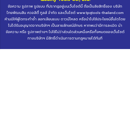
ข้อความ รูปภาพ รูปแบบ ที่ปรากฏอยู่บนเว็บไซต์นี้ ถือเป็นลิขสิทธิ์ของ บริษัท
ไทยพัฒนสิน ควอลิตี้ ทูลส์ จำกัด และเว็บไซต์ www.tpqtools-thailand.com
ห้ามมิให้ผู้ใดกระทำซ้ำ ลอกเลียนแบบ ดาวน์โหลด หรือนำไปใช้ประโยชน์อื่นใดโดย
ไม่ได้รับอนุญาตจากบริษัทฯ เป็นลายลักษณ์อักษร หากพบว่ามีการละเมิด นำ
ข้อความ หรือ รูปภาพต่างๆ ไปใช้ไม่ว่าส่วนใดส่วนหนึ่งหรือทั้งหมดของเว็บไซต์
ทางบริษัทฯ มีสิทธิ์ดำเนินการตามกฎหมายได้ทันที