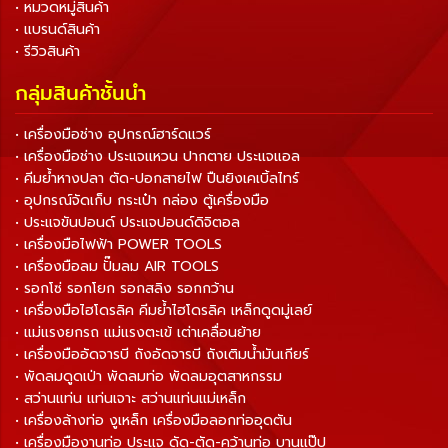
• หมวดหมู่สินค้า
• แบรนด์สินค้า
• รีวิวสินค้า
กลุ่มสินค้าชั้นนำ
• เครื่องมือช่าง อุปกรณ์ฮาร์ดแวร์
• เครื่องมือช่าง ประแจแหวน ปากตาย ประแจแอล
• คีมย้ำหางปลา ตัด-ปอกสายไฟ ปืนยิงเคเบิ้ลไทร์
• อุปกรณ์จัดเก็บ กระเป๋า กล่อง ตู้เครื่องมือ
• ประแจขันปอนด์ ประแจปอนด์ดิจิตอล
• เครื่องมือไฟฟ้า POWER TOOLS
• เครื่องมือลม ปั๊มลม AIR TOOLS
• รอกโซ่ รอกโยก รอกสลิง รอกกว้าน
• เครื่องมือไฮโดรลิค คีมย้ำไฮโดรลิค เหล็กดูดมู่เลย์
• แม่แรงยกรถ แม่แรงตะเข้ เต่าเคลื่อนย้าย
• เครื่องมืออัดจารบี ถังอัดจารบี ถังเติมน้ำมันเกียร์
• พัดลมดูดเป่า พัดลมท่อ พัดลมอุตสาหกรรม
• สว่านแท่น แท่นเจาะ สว่านแท่นแม่เหล็ก
• เครื่องล้างท่อ งูเหล็ก เครื่องมือลอกท่ออุดตัน
• เครื่องมืองานท่อ ประแจ ดัด-ตัด-คว้านท่อ บานแป๊ป