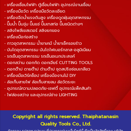
• เครื่องเชื่อมไฟฟ้า ตู้เชื่อมไฟฟ้า อุปกรณ์งานเชื่อม
• เครื่องมือวัด เครื่องมือวัดละเอียด
• เครื่องฉีดน้ำแรงดันสูง เครื่องดูดฝุ่นอุตสาหกรรม
• ปั๊มน้ำ ปั๊มจุ่ม ปั๊มแช่ ปั๊มเทสท่อ ปั๊มชนิดต่างๆ
• สลิงโพลีเยสเตอร์ สลิงยกของ
• เครื่องมือก่อสร้าง
• กาวอุตสาหกรรม น้ำยาเคมี น้ำยาเช็ครอยร้าว
• บันไดอุตสาหกรรม บันไดไฟเบอร์กลาส-อลูมิเนียม
• รถเข็นอุตสาหกรรม รถเข็นอเนกประสงค์
• ดอกสว่าน ดอกกัด ดอกเจียร์ CUTTING TOOLS
• ดอกต๊าป ดายต๊าป ด้ามต๊าป ชุดสปริงซ่อมเกลียว
• เครื่องมือเวิร์คช็อป เครื่องมืองานไม้ DIY
• ล้อเก็บสายไฟ ล้อเก็บสายลม ล้อวัดระยะ
• อุปกรณ์ความปลอดภัย-เซฟตี้ อุปกรณ์แพ็คสินค้า
• ไฟส่องสว่าง และอุปกรณ์ช่าง LIGHTING
Copyright all rights reserved. Thaiphatanasin
Quality Tools Co., Ltd.