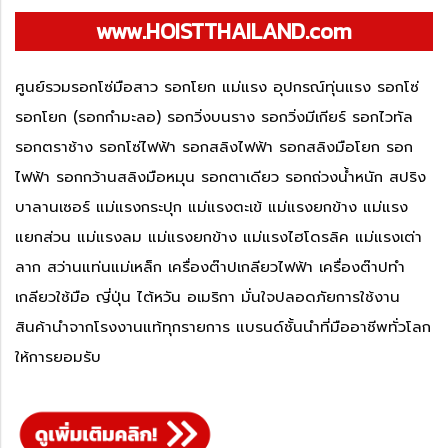
www.HOISTTHAILAND.com
ศูนย์รวมรอกโซ่มือสาว รอกโยก แม่แรง อุปกรณ์ทุ่นแรง รอกโซ่
รอกโยก (รอกกำมะลอ) รอกวิ่งบนราง รอกวิ่งมีเกียร์ รอกไวทัล
รอกตราช้าง รอกโซ่ไฟฟ้า รอกสลิงไฟฟ้า รอกสลิงมือโยก รอก
ไฟฟ้า รอกกว้านสลิงมือหมุน รอกตาเดียว รอกถ่วงน้ำหนัก สปริง
บาลานเซอร์ แม่แรงกระปุก แม่แรงตะเข้ แม่แรงยกข้าง แม่แรง
แยกส่วน แม่แรงลม แม่แรงยกข้าง แม่แรงไฮโดรลิค แม่แรงเต่า
ลาก สว่านแท่นแม่เหล็ก เครื่องต๊าปเกลียวไฟฟ้า เครื่องต๊าปทำ
เกลียวใช้มือ ญี่ปุ่น ไต้หวัน อเมริกา มั่นใจปลอดภัยการใช้งาน
สินค้านำจากโรงงานแท้ทุกรายการ แบรนด์ชั้นนำที่มืออาชีพทั่วโลก
ให้การยอมรับ