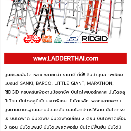
www.LADDERTHAI.com
ศูนย์รวมบันได หลากหลายกว่า ราคาดี ที่นี่!! สินค้าคุณภาพเยี่ยม
แบรนด์ SANKI, BARCO, LITTLE GIANT, MARATHON,
RIDGID ครบครันเพื่องานมืออาชีพ บันไดไฟเบอร์กลาส บันไดอลู
มิเนียม บันไดอลูมิเนียมหนาพิเศษ บันไดเหล็ก หลากหลายความ
สูงตามมาตรฐานความปลอดภัย ตอบโจทย์การใช้งาน บันไดทรง
เอ บันไดพาด บันไดพับ บันไดพาดเลื่อน 2 ตอน บันไดพาดเลื่อน
3 ตอน บันไดแฟนซี บันไดแพลตฟอร์ม บันไดมีพื้นยืน บันได้มี