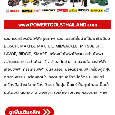
www.POWERTOOLSTHAILAND.com
รวมครบครื่องมือไฟฟ้าคุณภาพ รวมแบรนด์ชั้นนำที่มืออาชีพนิยม
BOSCH, MAKITA, MAKTEC, MILWAUKEE, MITSUBISHI,
LAVOR, RIDGID, SMART เครื่องมือไฟฟ้าไร้สาย สว่านไฟฟ้า
สว่านกระแทก สว่านโรตารี่ สว่านสกัดทำลาย สว่านไขควงไฟฟ้า
เลื่อยไฟฟ้า กรรไกรไฟฟ้า ปืนลมร้อน มอเตอร์หินไฟ เครื่องดูดฝุ่น
อุตสาหกรรม เครื่องฉีดน้ำแรงดันสูง เครื่องมือวัดระยะเลเซอร์
เครื่องมือล้างท่อ เครื่องเป่าลม ปั๊มจุ่ม ปั๊มแช่ ปั๊มดูดโคลน ปั๊มน้ำ
อัตโนมัติ ดอกสว่าน ดอกเจาะ ใบเลื่อย ใบเจียร์ หัวจับดอก ฯลฯ