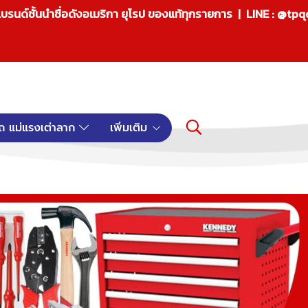
บรนด์ชั้นนำชื่อดังอเมริกา ยุโรป ของแท้ทุกรายการ | LINE : @tp
ถ แม่แรงเต่าลาก
เพิ่มเติม