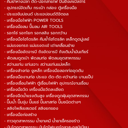
• คีมย้ำหางปลา ตัด-ปอกสายไฟ ปืนยิงเคเบิ้ลไทร์
• อุปกรณ์จัดเก็บ กระเป๋า กล่อง ตู้เครื่องมือ
• ประแจขันปอนด์ ประแจปอนด์ดิจิตอล
• เครื่องมือไฟฟ้า POWER TOOLS
• เครื่องมือลม ปั๊มลม AIR TOOLS
• รอกโซ่ รอกโยก รอกสลิง รอกกว้าน
• เครื่องมือไฮโดรลิค คีมย้ำไฮโดรลิค เหล็กดูดมู่เลย์
• แม่แรงยกรถ แม่แรงตะเข้ เต่าเคลื่อนย้าย
• เครื่องมืออัดจารบี ถังอัดจารบี ถังเติมน้ำมันเกียร์
• พัดลมดูดเป่า พัดลมท่อ พัดลมอุตสาหกรรม
• สว่านแท่น แท่นเจาะ สว่านแท่นแม่เหล็ก
• เครื่องล้างท่อ งูเหล็ก เครื่องมือลอกท่ออุดตัน
• เครื่องมืองานท่อ ประแจ ดัด-ตัด-คว้านท่อ บานแป๊ป
• เครื่องเชื่อมไฟฟ้า ตู้เชื่อมไฟฟ้า อุปกรณ์งานเชื่อม
• เครื่องมือวัด เครื่องมือวัดละเอียด
• เครื่องฉีดน้ำแรงดันสูง เครื่องดูดฝุ่นอุตสาหกรรม
• ปั๊มน้ำ ปั๊มจุ่ม ปั๊มแช่ ปั๊มเทสท่อ ปั๊มชนิดต่างๆ
• สลิงโพลีเยสเตอร์ สลิงยกของ
• เครื่องมือก่อสร้าง
• กาวอุตสาหกรรม น้ำยาเคมี น้ำยาเช็ครอยร้าว
• บันไดอุตสาหกรรม บันไดไฟเบอร์กลาส-อลูมิเนียม