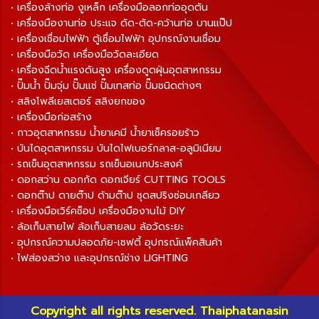
• เครื่องล้างท่อ งูเหล็ก เครื่องมือลอกท่ออุดตัน
• เครื่องมืองานท่อ ประแจ ดัด-ตัด-คว้านท่อ บานแป๊ป
• เครื่องเชื่อมไฟฟ้า ตู้เชื่อมไฟฟ้า อุปกรณ์งานเชื่อม
• เครื่องมือวัด เครื่องมือวัดละเอียด
• เครื่องฉีดน้ำแรงดันสูง เครื่องดูดฝุ่นอุตสาหกรรม
• ปั๊มน้ำ ปั๊มจุ่ม ปั๊มแช่ ปั๊มเทสท่อ ปั๊มชนิดต่างๆ
• สลิงโพลีเยสเตอร์ สลิงยกของ
• เครื่องมือก่อสร้าง
• กาวอุตสาหกรรม น้ำยาเคมี น้ำยาเช็ครอยร้าว
• บันไดอุตสาหกรรม บันไดไฟเบอร์กลาส-อลูมิเนียม
• รถเข็นอุตสาหกรรม รถเข็นอเนกประสงค์
• ดอกสว่าน ดอกกัด ดอกเจียร์ CUTTING TOOLS
• ดอกต๊าป ดายต๊าป ด้ามต๊าป ชุดสปริงซ่อมเกลียว
• เครื่องมือเวิร์คช็อป เครื่องมืองานไม้ DIY
• ล้อเก็บสายไฟ ล้อเก็บสายลม ล้อวัดระยะ
• อุปกรณ์ความปลอดภัย-เซฟตี้ อุปกรณ์แพ็คสินค้า
• ไฟส่องสว่าง และอุปกรณ์ช่าง LIGHTING
Copyright all rights reserved. Thaiphatanasin