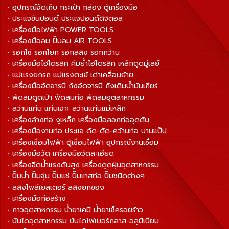
• อุปกรณ์จัดเก็บ กระเป๋า กล่อง ตู้เครื่องมือ
• ประแจขันปอนด์ ประแจปอนด์ดิจิตอล
• เครื่องมือไฟฟ้า POWER TOOLS
• เครื่องมือลม ปั๊มลม AIR TOOLS
• รอกโซ่ รอกโยก รอกสลิง รอกกว้าน
• เครื่องมือไฮโดรลิค คีมย้ำไฮโดรลิค เหล็กดูดมู่เลย์
• แม่แรงยกรถ แม่แรงตะเข้ เต่าเคลื่อนย้าย
• เครื่องมืออัดจารบี ถังอัดจารบี ถังเติมน้ำมันเกียร์
• พัดลมดูดเป่า พัดลมท่อ พัดลมอุตสาหกรรม
• สว่านแท่น แท่นเจาะ สว่านแท่นแม่เหล็ก
• เครื่องล้างท่อ งูเหล็ก เครื่องมือลอกท่ออุดตัน
• เครื่องมืองานท่อ ประแจ ดัด-ตัด-คว้านท่อ บานแป๊ป
• เครื่องเชื่อมไฟฟ้า ตู้เชื่อมไฟฟ้า อุปกรณ์งานเชื่อม
• เครื่องมือวัด เครื่องมือวัดละเอียด
• เครื่องฉีดน้ำแรงดันสูง เครื่องดูดฝุ่นอุตสาหกรรม
• ปั๊มน้ำ ปั๊มจุ่ม ปั๊มแช่ ปั๊มเทสท่อ ปั๊มชนิดต่างๆ
• สลิงโพลีเยสเตอร์ สลิงยกของ
• เครื่องมือก่อสร้าง
• กาวอุตสาหกรรม น้ำยาเคมี น้ำยาเช็ครอยร้าว
• บันไดอุตสาหกรรม บันไดไฟเบอร์กลาส-อลูมิเนียม