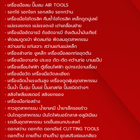
• เครื่องมือลม ปั๊มลม AIR TOOLS
• รอกโซ่ รอกโยก รอกสลิง รอกกว้าน
• เครื่องมือไฮโดรลิค คีมย้ำไฮโดรลิค เหล็กดูดมู่เลย์
• แม่แรงยกรถ แม่แรงตะเข้ เต่าเคลื่อนย้าย
• เครื่องมืออัดจารบี ถังอัดจารบี ถังเติมน้ำมันเกียร์
• พัดลมดูดเป่า พัดลมท่อ พัดลมอุตสาหกรรม
• สว่านแท่น แท่นเจาะ สว่านแท่นแม่เหล็ก
• เครื่องล้างท่อ งูเหล็ก เครื่องมือลอกท่ออุดตัน
• เครื่องมืองานท่อ ประแจ ดัด-ตัด-คว้านท่อ บานแป๊ป
• เครื่องเชื่อมไฟฟ้า ตู้เชื่อมไฟฟ้า อุปกรณ์งานเชื่อม
• เครื่องมือวัด เครื่องมือวัดละเอียด
• เครื่องฉีดน้ำแรงดันสูง เครื่องดูดฝุ่นอุตสาหกรรม
• ปั๊มน้ำ ปั๊มจุ่ม ปั๊มแช่ ปั๊มเทสท่อ ปั๊มชนิดต่างๆ
• สลิงโพลีเยสเตอร์ สลิงยกของ
• เครื่องมือก่อสร้าง
• กาวอุตสาหกรรม น้ำยาเคมี น้ำยาเช็ครอยร้าว
• บันไดอุตสาหกรรม บันไดไฟเบอร์กลาส-อลูมิเนียม
• รถเข็นอุตสาหกรรม รถเข็นอเนกประสงค์
• ดอกสว่าน ดอกกัด ดอกเจียร์ CUTTING TOOLS
• ดอกต๊าป ดายต๊าป ด้ามต๊าป ชุดสปริงซ่อมเกลียว