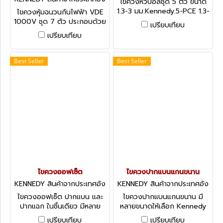
ไขควงหัวบอลชุด 5 ตัว ขนาด
กฤษ KEN-572-8000K
1.3-3 มม.Kennedy.5-PCE 1.3-
ไขควงหุ้มฉนวนกันไฟฟ้า VDE
3.0mm BALL HEXAGON
1000V ชุด 7 ตัว ประกอบด้วย
เปรียบเทียบ
SCREWDRIVER SET
ปากแฉก-ปากแบน 1000V Dual
เปรียบเทียบ
Grip VDE Screwdrivers - Set
of 7 Pieces
Best Seller
Best Seller
ไขควงออฟเซ็ต
ไขควงปากแบนแกนขนาน
KENNEDY สินค้าจากประเทศอัง
KENNEDY สินค้าจากประเทศอัง
กฤษ-1
กฤษ-1
ไขควงออฟเซ็ต ปากแบน และ
ไขควงปากแบนแกนขนาน มี
ปากแฉก ในชิ้นเดียว มีหลาย
หลายขนาดให้เลือก Kennedy
ขนาดให้เลือก Kennedy
Engineer's & Electrician's
เปรียบเทียบ
เปรียบเทียบ