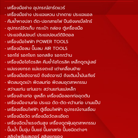
• เครื่องมือช่าง อุปกรณ์ฮาร์ดแวร์
• เครื่องมือช่าง ประแจแหวน ปากตาย ประแจแอล
• คีมย้ำหางปลา ตัด-ปอกสายไฟ ปืนยิงเคเบิ้ลไทร์
• อุปกรณ์จัดเก็บ กระเป๋า กล่อง ตู้เครื่องมือ
• ประแจขันปอนด์ ประแจปอนด์ดิจิตอล
• เครื่องมือไฟฟ้า POWER TOOLS
• เครื่องมือลม ปั๊มลม AIR TOOLS
• รอกโซ่ รอกโยก รอกสลิง รอกกว้าน
• เครื่องมือไฮโดรลิค คีมย้ำไฮโดรลิค เหล็กดูดมู่เลย์
• แม่แรงยกรถ แม่แรงตะเข้ เต่าเคลื่อนย้าย
• เครื่องมืออัดจารบี ถังอัดจารบี ถังเติมน้ำมันเกียร์
• พัดลมดูดเป่า พัดลมท่อ พัดลมอุตสาหกรรม
• สว่านแท่น แท่นเจาะ สว่านแท่นแม่เหล็ก
• เครื่องล้างท่อ งูเหล็ก เครื่องมือลอกท่ออุดตัน
• เครื่องมืองานท่อ ประแจ ดัด-ตัด-คว้านท่อ บานแป๊ป
• เครื่องเชื่อมไฟฟ้า ตู้เชื่อมไฟฟ้า อุปกรณ์งานเชื่อม
• เครื่องมือวัด เครื่องมือวัดละเอียด
• เครื่องฉีดน้ำแรงดันสูง เครื่องดูดฝุ่นอุตสาหกรรม
• ปั๊มน้ำ ปั๊มจุ่ม ปั๊มแช่ ปั๊มเทสท่อ ปั๊มชนิดต่างๆ
• สลิงโพลีเยสเตอร์ สลิงยกของ