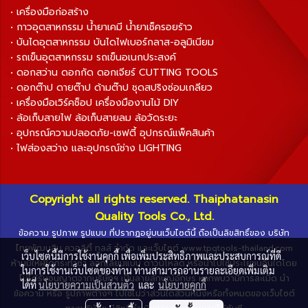
• เครื่องมือก่อสร้าง
• กาวอุตสาหกรรม น้ำยาเคมี น้ำยาเช็ครอยร้าว
• บันไดอุตสาหกรรม บันไดไฟเบอร์กลาส-อลูมิเนียม
• รถเข็นอุตสาหกรรม รถเข็นอเนกประสงค์
• ดอกสว่าน ดอกกัด ดอกเจียร์ CUTTING TOOLS
• ดอกต๊าป ดายต๊าป ด้ามต๊าป ชุดสปริงซ่อมเกลียว
• เครื่องมือเวิร์คช็อป เครื่องมืองานไม้ DIY
• ล้อเก็บสายไฟ ล้อเก็บสายลม ล้อวัดระยะ
• อุปกรณ์ความปลอดภัย-เซฟตี้ อุปกรณ์แพ็คสินค้า
• ไฟส่องสว่าง และอุปกรณ์ช่าง LIGHTING
Copyright all rights reserved. Thaiphatanasin
Quality Tools Co., Ltd.
ข้อความ รูปภาพ รูปแบบ ที่ปรากฏอยู่บนเว็บไซต์นี้ ถือเป็นลิขสิทธิ์ของ บริษัท
ไทยพัฒนสิน ควอลิตี้ ทูลส์ จำกัด และเว็บไซต์ www.tpqtools-thailand.com
เว็บไซต์นี้มีการใช้งานคุกกี้ เพื่อเพิ่มประสิทธิภาพและประสบการณ์ที่ดี
ห้ามมิให้ผู้ใดกระทำซ้ำ ลอกเลียนแบบ ดาวน์โหลด หรือนำไปใช้ประโยชน์อื่นใดโดย
ในการใช้งานเว็บไซต์ของท่าน ท่านสามารถอ่านรายละเอียดเพิ่มเติม
ไม่ได้รับอนุญาตจากบริษัทฯ เป็นลายลักษณ์อักษร หากพบว่ามีการละเมิด นำ
ได้ที่
นโยบายความเป็นส่วนตัว
และ
นโยบายคุกกี้
ข้อความ หรือ รูปภาพต่างๆ ไปใช้ไม่ว่าส่วนใดส่วนหนึ่งหรือทั้งหมดของเว็บไซต์