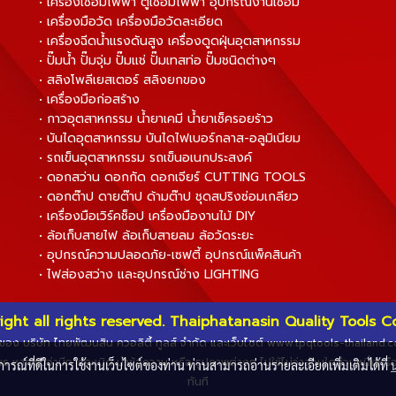
• เครื่องเชื่อมไฟฟ้า ตู้เชื่อมไฟฟ้า อุปกรณ์งานเชื่อม
• เครื่องมือวัด เครื่องมือวัดละเอียด
• เครื่องฉีดน้ำแรงดันสูง เครื่องดูดฝุ่นอุตสาหกรรม
• ปั๊มน้ำ ปั๊มจุ่ม ปั๊มแช่ ปั๊มเทสท่อ ปั๊มชนิดต่างๆ
• สลิงโพลีเยสเตอร์ สลิงยกของ
• เครื่องมือก่อสร้าง
• กาวอุตสาหกรรม น้ำยาเคมี น้ำยาเช็ครอยร้าว
• บันไดอุตสาหกรรม บันไดไฟเบอร์กลาส-อลูมิเนียม
• รถเข็นอุตสาหกรรม รถเข็นอเนกประสงค์
• ดอกสว่าน ดอกกัด ดอกเจียร์ CUTTING TOOLS
• ดอกต๊าป ดายต๊าป ด้ามต๊าป ชุดสปริงซ่อมเกลียว
• เครื่องมือเวิร์คช็อป เครื่องมืองานไม้ DIY
• ล้อเก็บสายไฟ ล้อเก็บสายลม ล้อวัดระยะ
• อุปกรณ์ความปลอดภัย-เซฟตี้ อุปกรณ์แพ็คสินค้า
• ไฟส่องสว่าง และอุปกรณ์ช่าง LIGHTING
ight all rights reserved. Thaiphatanasin Quality Tools Co.
ทธิ์ของ บริษัท ไทยพัฒนสิน ควอลิตี้ ทูลส์ จำกัด และเว็บไซต์ www.tpqtools-thailand
ร หากพบว่ามีการละเมิด นำข้อความ หรือ รูปภาพต่างๆ ไปใช้ไม่ว่าส่วนใดส่วนหนึ่งหร
บการณ์ที่ดีในการใช้งานเว็บไซต์ของท่าน ท่านสามารถอ่านรายละเอียดเพิ่มเติมได้ที่
ทันที