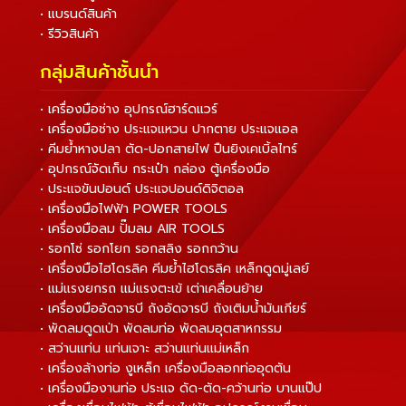
• แบรนด์สินค้า
• รีวิวสินค้า
กลุ่มสินค้าชั้นนำ
• เครื่องมือช่าง อุปกรณ์ฮาร์ดแวร์
• เครื่องมือช่าง ประแจแหวน ปากตาย ประแจแอล
• คีมย้ำหางปลา ตัด-ปอกสายไฟ ปืนยิงเคเบิ้ลไทร์
• อุปกรณ์จัดเก็บ กระเป๋า กล่อง ตู้เครื่องมือ
• ประแจขันปอนด์ ประแจปอนด์ดิจิตอล
• เครื่องมือไฟฟ้า POWER TOOLS
• เครื่องมือลม ปั๊มลม AIR TOOLS
• รอกโซ่ รอกโยก รอกสลิง รอกกว้าน
• เครื่องมือไฮโดรลิค คีมย้ำไฮโดรลิค เหล็กดูดมู่เลย์
• แม่แรงยกรถ แม่แรงตะเข้ เต่าเคลื่อนย้าย
• เครื่องมืออัดจารบี ถังอัดจารบี ถังเติมน้ำมันเกียร์
• พัดลมดูดเป่า พัดลมท่อ พัดลมอุตสาหกรรม
• สว่านแท่น แท่นเจาะ สว่านแท่นแม่เหล็ก
• เครื่องล้างท่อ งูเหล็ก เครื่องมือลอกท่ออุดตัน
• เครื่องมืองานท่อ ประแจ ดัด-ตัด-คว้านท่อ บานแป๊ป