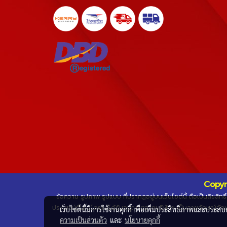
Copyr
ข้อความ รูปภาพ รูปแบบ ที่ปรากฏอยู่บนเว็บไซต์นี้ ถือเป็นลิขสิ
ประโยชน์อื่นใดโดยไม่ได้รับอนุญาตจากบริษัทฯ เป็นลายลักษณ์อักษ
เว็บไซต์นี้มีการใช้งานคุกกี้ เพื่อเพิ่มประสิทธิภาพและประส
ความเป็นส่วนตัว
และ
นโยบายคุกกี้