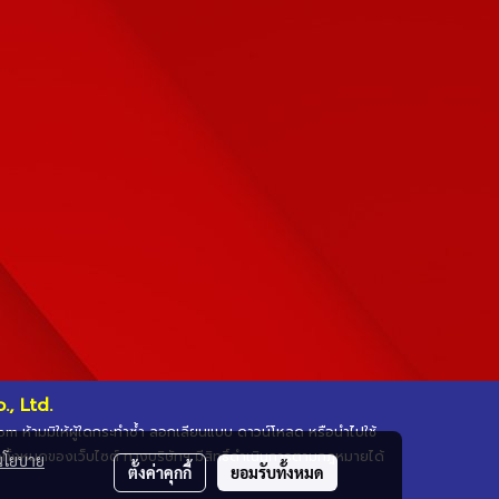
, Ltd.
.com ห้ามมิให้ผู้ใดกระทำซ้ำ ลอกเลียนแบบ ดาวน์โหลด หรือนำไปใช้
ือทั้งหมดของเว็บไซต์ ทางบริษัทฯ มีสิทธิ์ดำเนินการตามกฎหมายได้
นโยบาย
ตั้งค่าคุกกี้
ยอมรับทั้งหมด