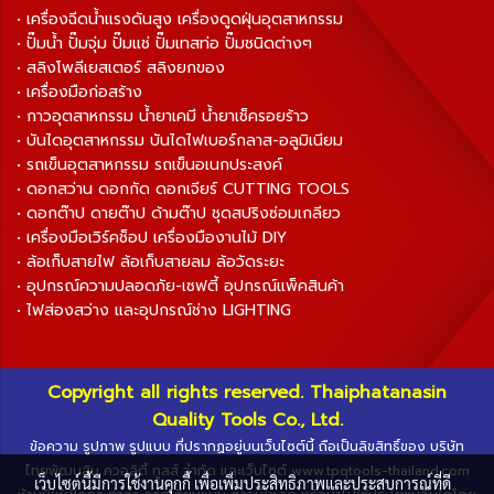
• เครื่องฉีดน้ำแรงดันสูง เครื่องดูดฝุ่นอุตสาหกรรม
• ปั๊มน้ำ ปั๊มจุ่ม ปั๊มแช่ ปั๊มเทสท่อ ปั๊มชนิดต่างๆ
• สลิงโพลีเยสเตอร์ สลิงยกของ
• เครื่องมือก่อสร้าง
• กาวอุตสาหกรรม น้ำยาเคมี น้ำยาเช็ครอยร้าว
• บันไดอุตสาหกรรม บันไดไฟเบอร์กลาส-อลูมิเนียม
• รถเข็นอุตสาหกรรม รถเข็นอเนกประสงค์
• ดอกสว่าน ดอกกัด ดอกเจียร์ CUTTING TOOLS
• ดอกต๊าป ดายต๊าป ด้ามต๊าป ชุดสปริงซ่อมเกลียว
• เครื่องมือเวิร์คช็อป เครื่องมืองานไม้ DIY
• ล้อเก็บสายไฟ ล้อเก็บสายลม ล้อวัดระยะ
• อุปกรณ์ความปลอดภัย-เซฟตี้ อุปกรณ์แพ็คสินค้า
• ไฟส่องสว่าง และอุปกรณ์ช่าง LIGHTING
Copyright all rights reserved. Thaiphatanasin
Quality Tools Co., Ltd.
ข้อความ รูปภาพ รูปแบบ ที่ปรากฏอยู่บนเว็บไซต์นี้ ถือเป็นลิขสิทธิ์ของ บริษัท
ไทยพัฒนสิน ควอลิตี้ ทูลส์ จำกัด และเว็บไซต์ www.tpqtools-thailand.com
เว็บไซต์นี้มีการใช้งานคุกกี้ เพื่อเพิ่มประสิทธิภาพและประสบการณ์ที่ดี