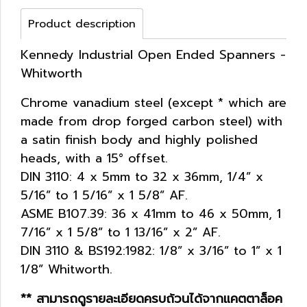
Product description
Kennedy Industrial Open Ended Spanners -
Whitworth
Chrome vanadium steel (except * which are
made from drop forged carbon steel) with
a satin finish body and highly polished
heads, with a 15° offset.
DIN 3110: 4 x 5mm to 32 x 36mm, 1/4” x
5/16” to 1 5/16” x 1 5/8” AF.
ASME B107.39: 36 x 41mm to 46 x 50mm, 1
7/16” x 1 5/8” to 1 13/16” x 2” AF.
DIN 3110 & BS192:1982: 1/8” x 3/16” to 1” x 1
1/8” Whitworth.
** สามารถดูรายละเอียดครบถ้วนได้จากแคตตาล็อค