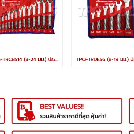
TPQ-TRCBS14 (8-24 มม.) ประแจแหวนข้างปากตายชุด 14 ตัว TOREX