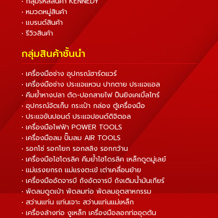
• กลุ่มรหัสสินค้า KENNEDY
• หมวดหมู่สินค้า
• แบรนด์สินค้า
• รีวิวสินค้า
กลุ่มสินค้าชั้นนำ
• เครื่องมือช่าง อุปกรณ์ฮาร์ดแวร์
• เครื่องมือช่าง ประแจแหวน ปากตาย ประแจแอล
• คีมย้ำหางปลา ตัด-ปอกสายไฟ ปืนยิงเคเบิ้ลไทร์
• อุปกรณ์จัดเก็บ กระเป๋า กล่อง ตู้เครื่องมือ
• ประแจขันปอนด์ ประแจปอนด์ดิจิตอล
• เครื่องมือไฟฟ้า POWER TOOLS
• เครื่องมือลม ปั๊มลม AIR TOOLS
• รอกโซ่ รอกโยก รอกสลิง รอกกว้าน
• เครื่องมือไฮโดรลิค คีมย้ำไฮโดรลิค เหล็กดูดมู่เลย์
• แม่แรงยกรถ แม่แรงตะเข้ เต่าเคลื่อนย้าย
• เครื่องมืออัดจารบี ถังอัดจารบี ถังเติมน้ำมันเกียร์
• พัดลมดูดเป่า พัดลมท่อ พัดลมอุตสาหกรรม
• สว่านแท่น แท่นเจาะ สว่านแท่นแม่เหล็ก
• เครื่องล้างท่อ งูเหล็ก เครื่องมือลอกท่ออุดตัน