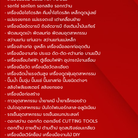
• รอกโซ่ รอกโยก รอกสลิง รอกกว้าน
• เครื่องมือไฮโดรลิค คีมย้ำไฮโดรลิค เหล็กดูดมู่เลย์
• แม่แรงยกรถ แม่แรงตะเข้ เต่าเคลื่อนย้าย
• เครื่องมืออัดจารบี ถังอัดจารบี ถังเติมน้ำมันเกียร์
• พัดลมดูดเป่า พัดลมท่อ พัดลมอุตสาหกรรม
• สว่านแท่น แท่นเจาะ สว่านแท่นแม่เหล็ก
• เครื่องล้างท่อ งูเหล็ก เครื่องมือลอกท่ออุดตัน
• เครื่องมืองานท่อ ประแจ ดัด-ตัด-คว้านท่อ บานแป๊ป
• เครื่องเชื่อมไฟฟ้า ตู้เชื่อมไฟฟ้า อุปกรณ์งานเชื่อม
• เครื่องมือวัด เครื่องมือวัดละเอียด
• เครื่องฉีดน้ำแรงดันสูง เครื่องดูดฝุ่นอุตสาหกรรม
• ปั๊มน้ำ ปั๊มจุ่ม ปั๊มแช่ ปั๊มเทสท่อ ปั๊มชนิดต่างๆ
• สลิงโพลีเยสเตอร์ สลิงยกของ
• เครื่องมือก่อสร้าง
• กาวอุตสาหกรรม น้ำยาเคมี น้ำยาเช็ครอยร้าว
• บันไดอุตสาหกรรม บันไดไฟเบอร์กลาส-อลูมิเนียม
• รถเข็นอุตสาหกรรม รถเข็นอเนกประสงค์
• ดอกสว่าน ดอกกัด ดอกเจียร์ CUTTING TOOLS
• ดอกต๊าป ดายต๊าป ด้ามต๊าป ชุดสปริงซ่อมเกลียว
• เครื่องมือเวิร์คช็อป เครื่องมืองานไม้ DIY