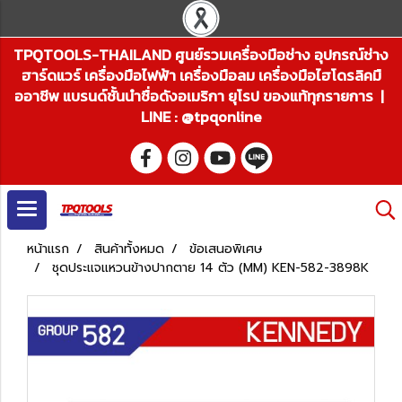
TPQTOOLS-THAILAND ศูนย์รวมเครื่องมือช่าง อุปกรณ์ช่าง
ฮาร์ดแวร์ เครื่องมือไฟฟ้า เครื่องมือลม เครื่องมือไฮโดรลิคมื
ออาชีพ แบรนด์ชั้นนำชื่อดังอเมริกา ยุโรป ของแท้ทุกรายการ |
LINE : @tpqonline
หน้าแรก
สินค้าทั้งหมด
ข้อเสนอพิเศษ
ชุดประแจแหวนข้างปากตาย 14 ตัว (MM) KEN-582-3898K