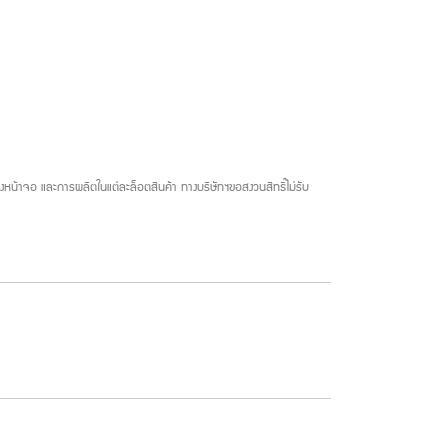
น้าจอ และการผลิตในแต่ละล็อตสินค้า ทางบริษัทฯขอสงวนสิทธิ์ไม่รับ