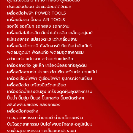
• อุปกรณ์จัดเก็บ กระเป๋า กล่อง ตู้เครื่องมือ
• ประแจขันปอนด์ ประแจปอนด์ดิจิตอล
• เครื่องมือไฟฟ้า POWER TOOLS
• เครื่องมือลม ปั๊มลม AIR TOOLS
• รอกโซ่ รอกโยก รอกสลิง รอกกว้าน
• เครื่องมือไฮโดรลิค คีมย้ำไฮโดรลิค เหล็กดูดมู่เลย์
• แม่แรงยกรถ แม่แรงตะเข้ เต่าเคลื่อนย้าย
• เครื่องมืออัดจารบี ถังอัดจารบี ถังเติมน้ำมันเกียร์
• พัดลมดูดเป่า พัดลมท่อ พัดลมอุตสาหกรรม
• สว่านแท่น แท่นเจาะ สว่านแท่นแม่เหล็ก
• เครื่องล้างท่อ งูเหล็ก เครื่องมือลอกท่ออุดตัน
• เครื่องมืองานท่อ ประแจ ดัด-ตัด-คว้านท่อ บานแป๊ป
• เครื่องเชื่อมไฟฟ้า ตู้เชื่อมไฟฟ้า อุปกรณ์งานเชื่อม
• เครื่องมือวัด เครื่องมือวัดละเอียด
• เครื่องฉีดน้ำแรงดันสูง เครื่องดูดฝุ่นอุตสาหกรรม
• ปั๊มน้ำ ปั๊มจุ่ม ปั๊มแช่ ปั๊มเทสท่อ ปั๊มชนิดต่างๆ
• สลิงโพลีเยสเตอร์ สลิงยกของ
• เครื่องมือก่อสร้าง
• กาวอุตสาหกรรม น้ำยาเคมี น้ำยาเช็ครอยร้าว
• บันไดอุตสาหกรรม บันไดไฟเบอร์กลาส-อลูมิเนียม
• รถเข็นอุตสาหกรรม รถเข็นอเนกประสงค์