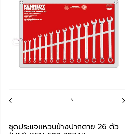
ชุดประแจแหวนข้างปากตาย 26 ตัว