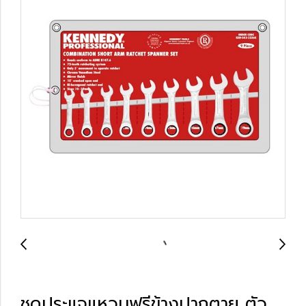
ชุดประแจแหวนฟรีข้างปากตาย ตัว