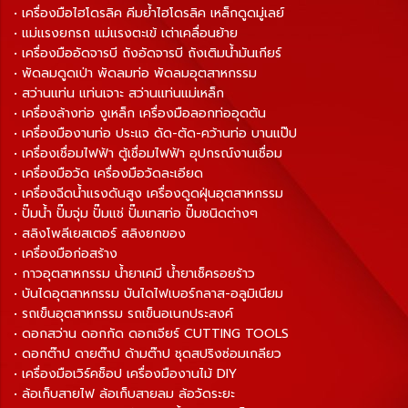
• เครื่องมือไฮโดรลิค คีมย้ำไฮโดรลิค เหล็กดูดมู่เลย์
• แม่แรงยกรถ แม่แรงตะเข้ เต่าเคลื่อนย้าย
• เครื่องมืออัดจารบี ถังอัดจารบี ถังเติมน้ำมันเกียร์
• พัดลมดูดเป่า พัดลมท่อ พัดลมอุตสาหกรรม
• สว่านแท่น แท่นเจาะ สว่านแท่นแม่เหล็ก
• เครื่องล้างท่อ งูเหล็ก เครื่องมือลอกท่ออุดตัน
• เครื่องมืองานท่อ ประแจ ดัด-ตัด-คว้านท่อ บานแป๊ป
• เครื่องเชื่อมไฟฟ้า ตู้เชื่อมไฟฟ้า อุปกรณ์งานเชื่อม
• เครื่องมือวัด เครื่องมือวัดละเอียด
• เครื่องฉีดน้ำแรงดันสูง เครื่องดูดฝุ่นอุตสาหกรรม
• ปั๊มน้ำ ปั๊มจุ่ม ปั๊มแช่ ปั๊มเทสท่อ ปั๊มชนิดต่างๆ
• สลิงโพลีเยสเตอร์ สลิงยกของ
• เครื่องมือก่อสร้าง
• กาวอุตสาหกรรม น้ำยาเคมี น้ำยาเช็ครอยร้าว
• บันไดอุตสาหกรรม บันไดไฟเบอร์กลาส-อลูมิเนียม
• รถเข็นอุตสาหกรรม รถเข็นอเนกประสงค์
• ดอกสว่าน ดอกกัด ดอกเจียร์ CUTTING TOOLS
• ดอกต๊าป ดายต๊าป ด้ามต๊าป ชุดสปริงซ่อมเกลียว
• เครื่องมือเวิร์คช็อป เครื่องมืองานไม้ DIY
• ล้อเก็บสายไฟ ล้อเก็บสายลม ล้อวัดระยะ