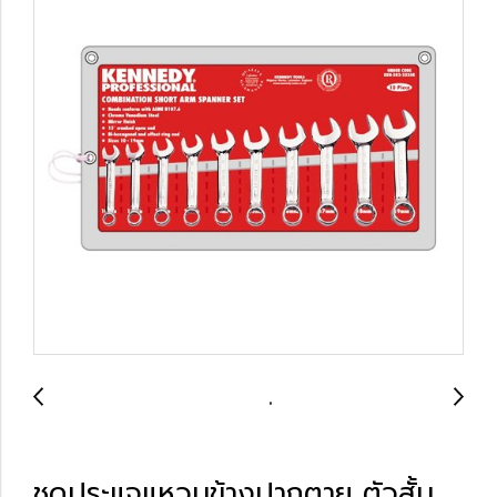
ชุดประแจแหวนข้างปากตาย ตัวสั้น