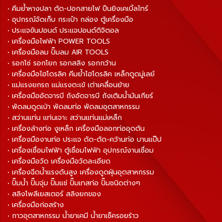
• คีมย้ำหางปลา ตัด-ปอกสายไฟ ปืนยิงเคเบิ้ลไทร์
• อุปกรณ์จัดเก็บ กระเป๋า กล่อง ตู้เครื่องมือ
• ประแจขันปอนด์ ประแจปอนด์ดิจิตอล
• เครื่องมือไฟฟ้า POWER TOOLS
• เครื่องมือลม ปั๊มลม AIR TOOLS
• รอกโซ่ รอกโยก รอกสลิง รอกกว้าน
• เครื่องมือไฮโดรลิค คีมย้ำไฮโดรลิค เหล็กดูดมู่เลย์
• แม่แรงยกรถ แม่แรงตะเข้ เต่าเคลื่อนย้าย
• เครื่องมืออัดจารบี ถังอัดจารบี ถังเติมน้ำมันเกียร์
• พัดลมดูดเป่า พัดลมท่อ พัดลมอุตสาหกรรม
• สว่านแท่น แท่นเจาะ สว่านแท่นแม่เหล็ก
• เครื่องล้างท่อ งูเหล็ก เครื่องมือลอกท่ออุดตัน
• เครื่องมืองานท่อ ประแจ ดัด-ตัด-คว้านท่อ บานแป๊ป
• เครื่องเชื่อมไฟฟ้า ตู้เชื่อมไฟฟ้า อุปกรณ์งานเชื่อม
• เครื่องมือวัด เครื่องมือวัดละเอียด
• เครื่องฉีดน้ำแรงดันสูง เครื่องดูดฝุ่นอุตสาหกรรม
• ปั๊มน้ำ ปั๊มจุ่ม ปั๊มแช่ ปั๊มเทสท่อ ปั๊มชนิดต่างๆ
• สลิงโพลีเยสเตอร์ สลิงยกของ
• เครื่องมือก่อสร้าง
• กาวอุตสาหกรรม น้ำยาเคมี น้ำยาเช็ครอยร้าว