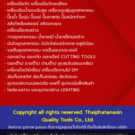
• เครื่องมือวัด เครื่องมือวัดละเอียด
• เครื่องฉีดน้ำแรงดันสูง เครื่องดูดฝุ่นอุตสาหกรรม
• ปั๊มน้ำ ปั๊มจุ่ม ปั๊มแช่ ปั๊มเทสท่อ ปั๊มชนิดต่างๆ
• สลิงโพลีเยสเตอร์ สลิงยกของ
• เครื่องมือก่อสร้าง
• กาวอุตสาหกรรม น้ำยาเคมี น้ำยาเช็ครอยร้าว
• บันไดอุตสาหกรรม บันไดไฟเบอร์กลาส-อลูมิเนียม
• รถเข็นอุตสาหกรรม รถเข็นอเนกประสงค์
• ดอกสว่าน ดอกกัด ดอกเจียร์ CUTTING TOOLS
• ดอกต๊าป ดายต๊าป ด้ามต๊าป ชุดสปริงซ่อมเกลียว
• เครื่องมือเวิร์คช็อป เครื่องมืองานไม้ DIY
• ล้อเก็บสายไฟ ล้อเก็บสายลม ล้อวัดระยะ
• อุปกรณ์ความปลอดภัย-เซฟตี้ อุปกรณ์แพ็คสินค้า
• ไฟส่องสว่าง และอุปกรณ์ช่าง LIGHTING
Copyright all rights reserved. Thaiphatanasin
Quality Tools Co., Ltd.
ข้อความ รูปภาพ รูปแบบ ที่ปรากฏอยู่บนเว็บไซต์นี้ ถือเป็นลิขสิทธิ์ของ บริษัท
ไทยพัฒนสิน ควอลิตี้ ทูลส์ จำกัด และเว็บไซต์ www.tpqtools-thailand.com