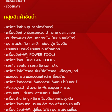
• แบรนด์สินค้า
• รีวิวสินค้า
กลุ่มสินค้าชั้นนำ
• เครื่องมือช่าง อุปกรณ์ฮาร์ดแวร์
• เครื่องมือช่าง ประแจแหวน ปากตาย ประแจแอล
• คีมย้ำหางปลา ตัด-ปอกสายไฟ ปืนยิงเคเบิ้ลไทร์
• อุปกรณ์จัดเก็บ กระเป๋า กล่อง ตู้เครื่องมือ
• ประแจขันปอนด์ ประแจปอนด์ดิจิตอล
• เครื่องมือไฟฟ้า POWER TOOLS
• เครื่องมือลม ปั๊มลม AIR TOOLS
• รอกโซ่ รอกโยก รอกสลิง รอกกว้าน
• เครื่องมือไฮโดรลิค คีมย้ำไฮโดรลิค เหล็กดูดมู่เลย์
• แม่แรงยกรถ แม่แรงตะเข้ เต่าเคลื่อนย้าย
• เครื่องมืออัดจารบี ถังอัดจารบี ถังเติมน้ำมันเกียร์
• พัดลมดูดเป่า พัดลมท่อ พัดลมอุตสาหกรรม
• สว่านแท่น แท่นเจาะ สว่านแท่นแม่เหล็ก
• เครื่องล้างท่อ งูเหล็ก เครื่องมือลอกท่ออุดตัน
• เครื่องมืองานท่อ ประแจ ดัด-ตัด-คว้านท่อ บานแป๊ป
• เครื่องเชื่อมไฟฟ้า ตู้เชื่อมไฟฟ้า อุปกรณ์งานเชื่อม