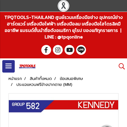
TPQTOOLS-THAILAND ศูนย์รวมเครื่องมือช่าง อุปกรณ์ช่าง
ฮาร์ดแวร์ เครื่องมือไฟฟ้า เครื่องมือลม เครื่องมือไฮโดรลิคมื
ออาชีพ แบรนด์ชั้นนำชื่อดังอเมริกา ยุโรป ของแท้ทุกรายการ |
LINE : @tpqonline
หน้าแรก
สินค้าทั้งหมด
ข้อเสนอพิเศษ
ประแจแหวนฟรีข้างปากตาย (MM)