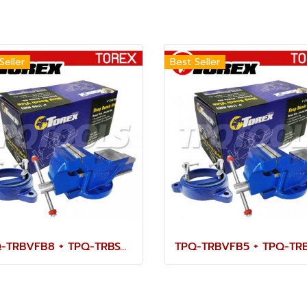
Seller
Best Seller
TPQ-TRBVFB8 + TPQ-TRBSWV8 ชุดปากกาจับชิ้นงาน 200 มม. (8") พร้อมฐานหมุน