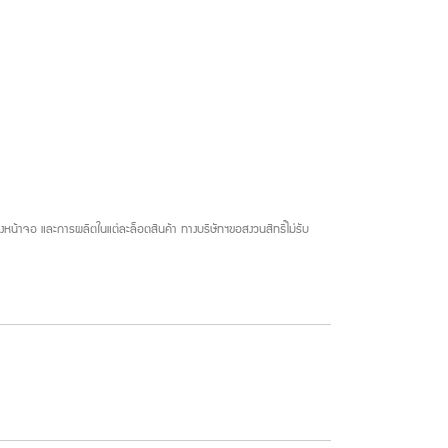
น้าจอ และการผลิตในแต่ละล็อตสินค้า ทางบริษัทฯขอสงวนสิทธิ์ไม่รับ