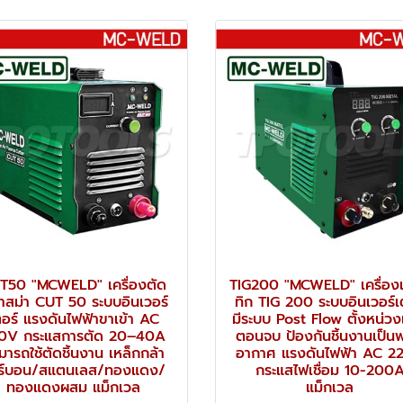
T50 "MCWELD" เครื่องตัด
TIG200 "MCWELD" เครื่องเช
สม่า CUT 50 ระบบอินเวอร์
ทิก TIG 200 ระบบอินเวอร์เ
ตอร์ แรงดันไฟฟ้าขาเข้า AC
มีระบบ Post Flow ตั้งหน่วง
0V กระแสการตัด 20–40A
ตอนจบ ป้องกันชิ้นงานเป็น
มารถใช้ตัดชิ้นงาน เหล็กกล้า
อากาศ แรงดันไฟฟ้า AC 2
ร์บอน/สแตนเลส/ทองแดง/
กระแสไฟเชื่อม 10-200
ทองแดงผสม แม็กเวล
แม็กเวล