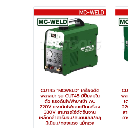
CUT45 "MCWELD" เครื่องตัด
CU
พลาสม่า รุ่น CUT45 มีปั๊มลมใน
พลา
ตัว แรงดันไฟฟ้าขาเข้า AC
เ
220V แรงดันไฟขณะเปิดเครื่อง
22
330V สามารถใช้ตัดชิ้นงาน
สา
เหล็กกล้าคาร์บอน/สแตนเลส/อลุ
คา
มิเนียม/ทองแดง แม็กเวล