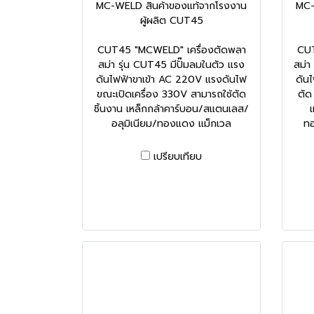
MC-WELD สินค้าของแท้จากโรงงาน
MC-
ผู้ผลิต CUT45
CUT45 "MCWELD" เครื่องตัดพลา
CUT
สม่า รุ่น CUT45 มีปั๊มลมในตัว แรง
สม่า
ดันไฟฟ้าขาเข้า AC 220V แรงดันไฟ
ดัน
ขณะเปิดเครื่อง 330V สามารถใช้ตัด
ตัด
ชิ้นงาน เหล็กกล้าคาร์บอน/สแตนเลส/
อลุมิเนียม/ทองแดง แม็กเวล
ท
เปรียบเทียบ