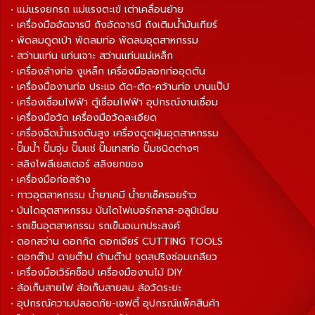
• แม่แรงยกรถ แม่แรงตะเข้ เต่าเคลื่อนย้าย
• เครื่องมืออัดจารบี ถังอัดจารบี ถังเติมน้ำมันเกียร์
• พัดลมดูดเป่า พัดลมท่อ พัดลมอุตสาหกรรม
• สว่านแท่น แท่นเจาะ สว่านแท่นแม่เหล็ก
• เครื่องล้างท่อ งูเหล็ก เครื่องมือลอกท่ออุดตัน
• เครื่องมืองานท่อ ประแจ ดัด-ตัด-คว้านท่อ บานแป๊ป
• เครื่องเชื่อมไฟฟ้า ตู้เชื่อมไฟฟ้า อุปกรณ์งานเชื่อม
• เครื่องมือวัด เครื่องมือวัดละเอียด
• เครื่องฉีดน้ำแรงดันสูง เครื่องดูดฝุ่นอุตสาหกรรม
• ปั๊มน้ำ ปั๊มจุ่ม ปั๊มแช่ ปั๊มเทสท่อ ปั๊มชนิดต่างๆ
• สลิงโพลีเยสเตอร์ สลิงยกของ
• เครื่องมือก่อสร้าง
• กาวอุตสาหกรรม น้ำยาเคมี น้ำยาเช็ครอยร้าว
• บันไดอุตสาหกรรม บันไดไฟเบอร์กลาส-อลูมิเนียม
• รถเข็นอุตสาหกรรม รถเข็นอเนกประสงค์
• ดอกสว่าน ดอกกัด ดอกเจียร์ CUTTING TOOLS
• ดอกต๊าป ดายต๊าป ด้ามต๊าป ชุดสปริงซ่อมเกลียว
• เครื่องมือเวิร์คช็อป เครื่องมืองานไม้ DIY
• ล้อเก็บสายไฟ ล้อเก็บสายลม ล้อวัดระยะ
• อุปกรณ์ความปลอดภัย-เซฟตี้ อุปกรณ์แพ็คสินค้า