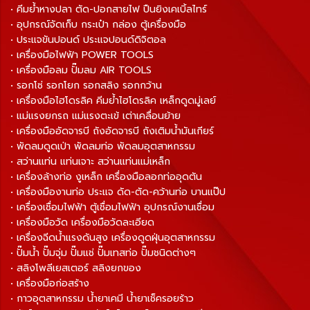
• คีมย้ำหางปลา ตัด-ปอกสายไฟ ปืนยิงเคเบิ้ลไทร์
• อุปกรณ์จัดเก็บ กระเป๋า กล่อง ตู้เครื่องมือ
• ประแจขันปอนด์ ประแจปอนด์ดิจิตอล
• เครื่องมือไฟฟ้า POWER TOOLS
• เครื่องมือลม ปั๊มลม AIR TOOLS
• รอกโซ่ รอกโยก รอกสลิง รอกกว้าน
• เครื่องมือไฮโดรลิค คีมย้ำไฮโดรลิค เหล็กดูดมู่เลย์
• แม่แรงยกรถ แม่แรงตะเข้ เต่าเคลื่อนย้าย
• เครื่องมืออัดจารบี ถังอัดจารบี ถังเติมน้ำมันเกียร์
• พัดลมดูดเป่า พัดลมท่อ พัดลมอุตสาหกรรม
• สว่านแท่น แท่นเจาะ สว่านแท่นแม่เหล็ก
• เครื่องล้างท่อ งูเหล็ก เครื่องมือลอกท่ออุดตัน
• เครื่องมืองานท่อ ประแจ ดัด-ตัด-คว้านท่อ บานแป๊ป
• เครื่องเชื่อมไฟฟ้า ตู้เชื่อมไฟฟ้า อุปกรณ์งานเชื่อม
• เครื่องมือวัด เครื่องมือวัดละเอียด
• เครื่องฉีดน้ำแรงดันสูง เครื่องดูดฝุ่นอุตสาหกรรม
• ปั๊มน้ำ ปั๊มจุ่ม ปั๊มแช่ ปั๊มเทสท่อ ปั๊มชนิดต่างๆ
• สลิงโพลีเยสเตอร์ สลิงยกของ
• เครื่องมือก่อสร้าง
• กาวอุตสาหกรรม น้ำยาเคมี น้ำยาเช็ครอยร้าว