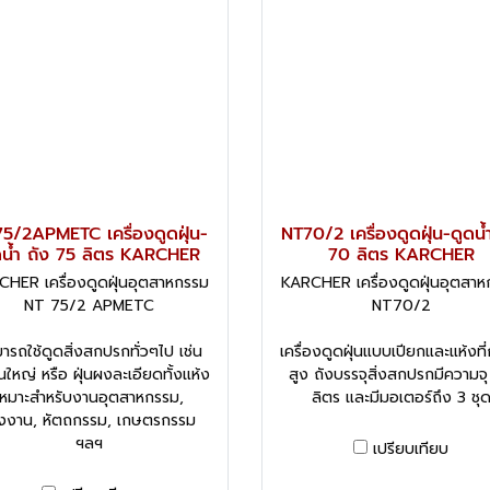
5/2APMETC เครื่องดูดฝุ่น-
NT70/2 เครื่องดูดฝุ่น-ดูดน้
ดน้ำ ถัง 75 ลิตร KARCHER
70 ลิตร KARCHER
HER เครื่องดูดฝุ่นอุตสาหกรรม
KARCHER เครื่องดูดฝุ่นอุตสา
NT 75/2 APMETC
NT70/2
ารถใช้ดูดสิ่งสกปรกทั่วๆไป เช่น
เครื่องดูดฝุ่นแบบเปียกและแห้งที่
ิ้นใหญ่ หรือ ฝุ่นผงละเอียดทั้งแห้ง
สูง ถังบรรจุสิ่งสกปรกมีความจ
เหมาะสำหรับงานอุตสาหกรรม,
ลิตร และมีมอเตอร์ถึง 3 ชุ
งงาน, หัตถกรรม, เกษตรกรรม
ฯลฯ
เปรียบเทียบ