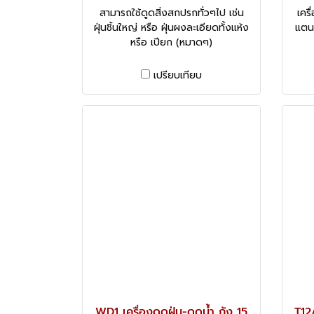
สามารถใช้ดูดสิ่งสกปรกทั่วๆไป เช่น
เคร
ฝุ่นชิ้นใหญ่ หรือ ฝุ่นผงละเอียดทั้งแห้ง
แตน
หรือ เปียก (หมาดๆ)
เปรียบเทียบ
WD1 เครื่องดูดฝุ่น-ดูดน้ำ ถัง 15
T12