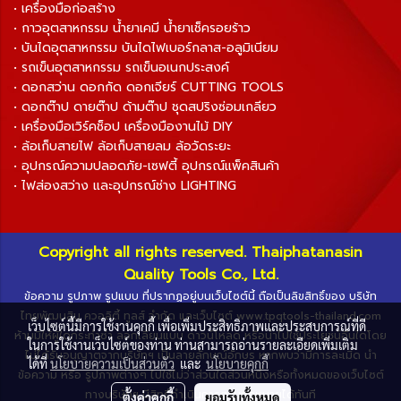
• เครื่องมือก่อสร้าง
• กาวอุตสาหกรรม น้ำยาเคมี น้ำยาเช็ครอยร้าว
• บันไดอุตสาหกรรม บันไดไฟเบอร์กลาส-อลูมิเนียม
• รถเข็นอุตสาหกรรม รถเข็นอเนกประสงค์
• ดอกสว่าน ดอกกัด ดอกเจียร์ CUTTING TOOLS
• ดอกต๊าป ดายต๊าป ด้ามต๊าป ชุดสปริงซ่อมเกลียว
• เครื่องมือเวิร์คช็อป เครื่องมืองานไม้ DIY
• ล้อเก็บสายไฟ ล้อเก็บสายลม ล้อวัดระยะ
• อุปกรณ์ความปลอดภัย-เซฟตี้ อุปกรณ์แพ็คสินค้า
• ไฟส่องสว่าง และอุปกรณ์ช่าง LIGHTING
Copyright all rights reserved. Thaiphatanasin
Quality Tools Co., Ltd.
ข้อความ รูปภาพ รูปแบบ ที่ปรากฏอยู่บนเว็บไซต์นี้ ถือเป็นลิขสิทธิ์ของ บริษัท
ไทยพัฒนสิน ควอลิตี้ ทูลส์ จำกัด และเว็บไซต์ www.tpqtools-thailand.com
เว็บไซต์นี้มีการใช้งานคุกกี้ เพื่อเพิ่มประสิทธิภาพและประสบการณ์ที่ดี
ห้ามมิให้ผู้ใดกระทำซ้ำ ลอกเลียนแบบ ดาวน์โหลด หรือนำไปใช้ประโยชน์อื่นใดโดย
ในการใช้งานเว็บไซต์ของท่าน ท่านสามารถอ่านรายละเอียดเพิ่มเติม
ไม่ได้รับอนุญาตจากบริษัทฯ เป็นลายลักษณ์อักษร หากพบว่ามีการละเมิด นำ
ได้ที่
นโยบายความเป็นส่วนตัว
และ
นโยบายคุกกี้
ข้อความ หรือ รูปภาพต่างๆ ไปใช้ไม่ว่าส่วนใดส่วนหนึ่งหรือทั้งหมดของเว็บไซต์
ทางบริษัทฯ มีสิทธิ์ดำเนินการตามกฎหมายได้ทันที
ตั้งค่าคุกกี้
ยอมรับทั้งหมด