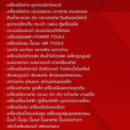
• เครื่องมือช่าง อุปกรณ์ฮาร์ดแวร์
• เครื่องมือช่าง ประแจแหวน ปากตาย ประแจแอล
• คีมย้ำหางปลา ตัด-ปอกสายไฟ ปืนยิงเคเบิ้ลไทร์
• อุปกรณ์จัดเก็บ กระเป๋า กล่อง ตู้เครื่องมือ
• ประแจขันปอนด์ ประแจปอนด์ดิจิตอล
• เครื่องมือไฟฟ้า POWER TOOLS
• เครื่องมือลม ปั๊มลม AIR TOOLS
• รอกโซ่ รอกโยก รอกสลิง รอกกว้าน
• เครื่องมือไฮโดรลิค คีมย้ำไฮโดรลิค เหล็กดูดมู่เลย์
• แม่แรงยกรถ แม่แรงตะเข้ เต่าเคลื่อนย้าย
• เครื่องมืออัดจารบี ถังอัดจารบี ถังเติมน้ำมันเกียร์
• พัดลมดูดเป่า พัดลมท่อ พัดลมอุตสาหกรรม
• สว่านแท่น แท่นเจาะ สว่านแท่นแม่เหล็ก
• เครื่องล้างท่อ งูเหล็ก เครื่องมือลอกท่ออุดตัน
• เครื่องมืองานท่อ ประแจ ดัด-ตัด-คว้านท่อ บานแป๊ป
• เครื่องเชื่อมไฟฟ้า ตู้เชื่อมไฟฟ้า อุปกรณ์งานเชื่อม
• เครื่องมือวัด เครื่องมือวัดละเอียด
• เครื่องฉีดน้ำแรงดันสูง เครื่องดูดฝุ่นอุตสาหกรรม
• ปั๊มน้ำ ปั๊มจุ่ม ปั๊มแช่ ปั๊มเทสท่อ ปั๊มชนิดต่างๆ
• สลิงโพลีเยสเตอร์ สลิงยกของ