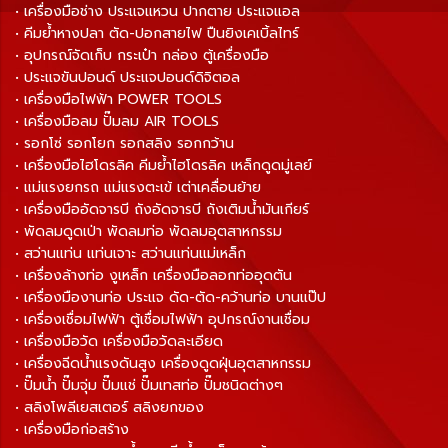
• เครื่องมือช่าง ประแจแหวน ปากตาย ประแจแอล
• คีมย้ำหางปลา ตัด-ปอกสายไฟ ปืนยิงเคเบิ้ลไทร์
• อุปกรณ์จัดเก็บ กระเป๋า กล่อง ตู้เครื่องมือ
• ประแจขันปอนด์ ประแจปอนด์ดิจิตอล
• เครื่องมือไฟฟ้า POWER TOOLS
• เครื่องมือลม ปั๊มลม AIR TOOLS
• รอกโซ่ รอกโยก รอกสลิง รอกกว้าน
• เครื่องมือไฮโดรลิค คีมย้ำไฮโดรลิค เหล็กดูดมู่เลย์
• แม่แรงยกรถ แม่แรงตะเข้ เต่าเคลื่อนย้าย
• เครื่องมืออัดจารบี ถังอัดจารบี ถังเติมน้ำมันเกียร์
• พัดลมดูดเป่า พัดลมท่อ พัดลมอุตสาหกรรม
• สว่านแท่น แท่นเจาะ สว่านแท่นแม่เหล็ก
• เครื่องล้างท่อ งูเหล็ก เครื่องมือลอกท่ออุดตัน
• เครื่องมืองานท่อ ประแจ ดัด-ตัด-คว้านท่อ บานแป๊ป
• เครื่องเชื่อมไฟฟ้า ตู้เชื่อมไฟฟ้า อุปกรณ์งานเชื่อม
• เครื่องมือวัด เครื่องมือวัดละเอียด
• เครื่องฉีดน้ำแรงดันสูง เครื่องดูดฝุ่นอุตสาหกรรม
• ปั๊มน้ำ ปั๊มจุ่ม ปั๊มแช่ ปั๊มเทสท่อ ปั๊มชนิดต่างๆ
• สลิงโพลีเยสเตอร์ สลิงยกของ
• เครื่องมือก่อสร้าง