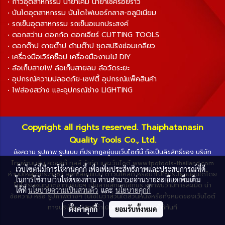
• กาวอุตสาหกรรม น้ำยาเคมี น้ำยาเช็ครอยร้าว
• บันไดอุตสาหกรรม บันไดไฟเบอร์กลาส-อลูมิเนียม
• รถเข็นอุตสาหกรรม รถเข็นอเนกประสงค์
• ดอกสว่าน ดอกกัด ดอกเจียร์ CUTTING TOOLS
• ดอกต๊าป ดายต๊าป ด้ามต๊าป ชุดสปริงซ่อมเกลียว
• เครื่องมือเวิร์คช็อป เครื่องมืองานไม้ DIY
• ล้อเก็บสายไฟ ล้อเก็บสายลม ล้อวัดระยะ
• อุปกรณ์ความปลอดภัย-เซฟตี้ อุปกรณ์แพ็คสินค้า
• ไฟส่องสว่าง และอุปกรณ์ช่าง LIGHTING
Copyright all rights reserved. Thaiphatanasin
Quality Tools Co., Ltd.
ข้อความ รูปภาพ รูปแบบ ที่ปรากฏอยู่บนเว็บไซต์นี้ ถือเป็นลิขสิทธิ์ของ บริษัท
ไทยพัฒนสิน ควอลิตี้ ทูลส์ จำกัด และเว็บไซต์ www.tpqtools-thailand.com
เว็บไซต์นี้มีการใช้งานคุกกี้ เพื่อเพิ่มประสิทธิภาพและประสบการณ์ที่ดี
ห้ามมิให้ผู้ใดกระทำซ้ำ ลอกเลียนแบบ ดาวน์โหลด หรือนำไปใช้ประโยชน์อื่นใดโดย
ในการใช้งานเว็บไซต์ของท่าน ท่านสามารถอ่านรายละเอียดเพิ่มเติม
ไม่ได้รับอนุญาตจากบริษัทฯ เป็นลายลักษณ์อักษร หากพบว่ามีการละเมิด นำ
ได้ที่
นโยบายความเป็นส่วนตัว
และ
นโยบายคุกกี้
ข้อความ หรือ รูปภาพต่างๆ ไปใช้ไม่ว่าส่วนใดส่วนหนึ่งหรือทั้งหมดของเว็บไซต์
ทางบริษัทฯ มีสิทธิ์ดำเนินการตามกฎหมายได้ทันที
ตั้งค่าคุกกี้
ยอมรับทั้งหมด