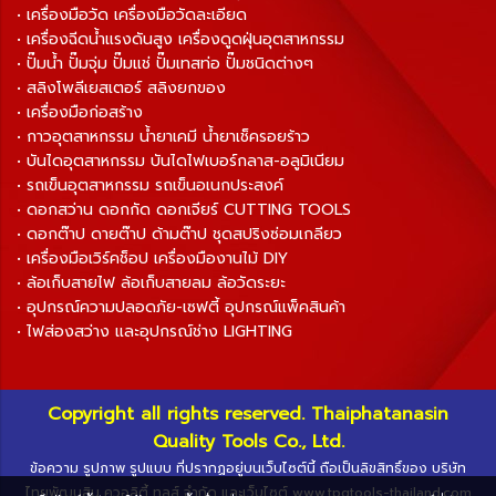
• เครื่องมือวัด เครื่องมือวัดละเอียด
• เครื่องฉีดน้ำแรงดันสูง เครื่องดูดฝุ่นอุตสาหกรรม
• ปั๊มน้ำ ปั๊มจุ่ม ปั๊มแช่ ปั๊มเทสท่อ ปั๊มชนิดต่างๆ
• สลิงโพลีเยสเตอร์ สลิงยกของ
• เครื่องมือก่อสร้าง
• กาวอุตสาหกรรม น้ำยาเคมี น้ำยาเช็ครอยร้าว
• บันไดอุตสาหกรรม บันไดไฟเบอร์กลาส-อลูมิเนียม
• รถเข็นอุตสาหกรรม รถเข็นอเนกประสงค์
• ดอกสว่าน ดอกกัด ดอกเจียร์ CUTTING TOOLS
• ดอกต๊าป ดายต๊าป ด้ามต๊าป ชุดสปริงซ่อมเกลียว
• เครื่องมือเวิร์คช็อป เครื่องมืองานไม้ DIY
• ล้อเก็บสายไฟ ล้อเก็บสายลม ล้อวัดระยะ
• อุปกรณ์ความปลอดภัย-เซฟตี้ อุปกรณ์แพ็คสินค้า
• ไฟส่องสว่าง และอุปกรณ์ช่าง LIGHTING
Copyright all rights reserved. Thaiphatanasin
Quality Tools Co., Ltd.
ข้อความ รูปภาพ รูปแบบ ที่ปรากฏอยู่บนเว็บไซต์นี้ ถือเป็นลิขสิทธิ์ของ บริษัท
ไทยพัฒนสิน ควอลิตี้ ทูลส์ จำกัด และเว็บไซต์ www.tpqtools-thailand.com