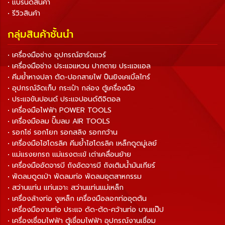
• แบรนด์สินค้า
• รีวิวสินค้า
กลุ่มสินค้าชั้นนำ
• เครื่องมือช่าง อุปกรณ์ฮาร์ดแวร์
• เครื่องมือช่าง ประแจแหวน ปากตาย ประแจแอล
• คีมย้ำหางปลา ตัด-ปอกสายไฟ ปืนยิงเคเบิ้ลไทร์
• อุปกรณ์จัดเก็บ กระเป๋า กล่อง ตู้เครื่องมือ
• ประแจขันปอนด์ ประแจปอนด์ดิจิตอล
• เครื่องมือไฟฟ้า POWER TOOLS
• เครื่องมือลม ปั๊มลม AIR TOOLS
• รอกโซ่ รอกโยก รอกสลิง รอกกว้าน
• เครื่องมือไฮโดรลิค คีมย้ำไฮโดรลิค เหล็กดูดมู่เลย์
• แม่แรงยกรถ แม่แรงตะเข้ เต่าเคลื่อนย้าย
• เครื่องมืออัดจารบี ถังอัดจารบี ถังเติมน้ำมันเกียร์
• พัดลมดูดเป่า พัดลมท่อ พัดลมอุตสาหกรรม
• สว่านแท่น แท่นเจาะ สว่านแท่นแม่เหล็ก
• เครื่องล้างท่อ งูเหล็ก เครื่องมือลอกท่ออุดตัน
• เครื่องมืองานท่อ ประแจ ดัด-ตัด-คว้านท่อ บานแป๊ป
• เครื่องเชื่อมไฟฟ้า ตู้เชื่อมไฟฟ้า อุปกรณ์งานเชื่อม