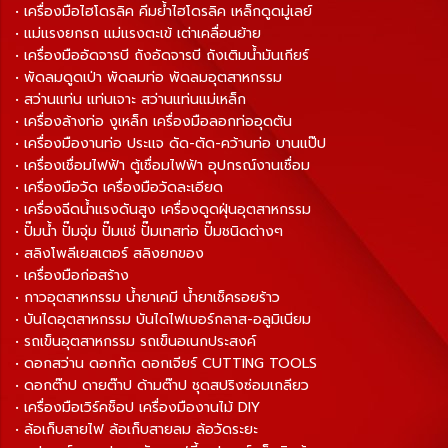
• เครื่องมือไฮโดรลิค คีมย้ำไฮโดรลิค เหล็กดูดมู่เลย์
• แม่แรงยกรถ แม่แรงตะเข้ เต่าเคลื่อนย้าย
• เครื่องมืออัดจารบี ถังอัดจารบี ถังเติมน้ำมันเกียร์
• พัดลมดูดเป่า พัดลมท่อ พัดลมอุตสาหกรรม
• สว่านแท่น แท่นเจาะ สว่านแท่นแม่เหล็ก
• เครื่องล้างท่อ งูเหล็ก เครื่องมือลอกท่ออุดตัน
• เครื่องมืองานท่อ ประแจ ดัด-ตัด-คว้านท่อ บานแป๊ป
• เครื่องเชื่อมไฟฟ้า ตู้เชื่อมไฟฟ้า อุปกรณ์งานเชื่อม
• เครื่องมือวัด เครื่องมือวัดละเอียด
• เครื่องฉีดน้ำแรงดันสูง เครื่องดูดฝุ่นอุตสาหกรรม
• ปั๊มน้ำ ปั๊มจุ่ม ปั๊มแช่ ปั๊มเทสท่อ ปั๊มชนิดต่างๆ
• สลิงโพลีเยสเตอร์ สลิงยกของ
• เครื่องมือก่อสร้าง
• กาวอุตสาหกรรม น้ำยาเคมี น้ำยาเช็ครอยร้าว
• บันไดอุตสาหกรรม บันไดไฟเบอร์กลาส-อลูมิเนียม
• รถเข็นอุตสาหกรรม รถเข็นอเนกประสงค์
• ดอกสว่าน ดอกกัด ดอกเจียร์ CUTTING TOOLS
• ดอกต๊าป ดายต๊าป ด้ามต๊าป ชุดสปริงซ่อมเกลียว
• เครื่องมือเวิร์คช็อป เครื่องมืองานไม้ DIY
• ล้อเก็บสายไฟ ล้อเก็บสายลม ล้อวัดระยะ