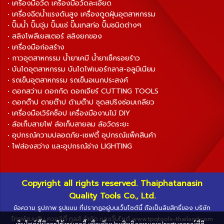
• เครื่องมือวัด เครื่องมือวัดละเอียด
• เครื่องฉีดน้ำแรงดันสูง เครื่องดูดฝุ่นอุตสาหกรรม
• ปั๊มน้ำ ปั๊มจุ่ม ปั๊มแช่ ปั๊มเทสท่อ ปั๊มชนิดต่างๆ
• สลิงโพลีเยสเตอร์ สลิงยกของ
• เครื่องมือก่อสร้าง
• กาวอุตสาหกรรม น้ำยาเคมี น้ำยาเช็ครอยร้าว
• บันไดอุตสาหกรรม บันไดไฟเบอร์กลาส-อลูมิเนียม
• รถเข็นอุตสาหกรรม รถเข็นอเนกประสงค์
• ดอกสว่าน ดอกกัด ดอกเจียร์ CUTTING TOOLS
• ดอกต๊าป ดายต๊าป ด้ามต๊าป ชุดสปริงซ่อมเกลียว
• เครื่องมือเวิร์คช็อป เครื่องมืองานไม้ DIY
• ล้อเก็บสายไฟ ล้อเก็บสายลม ล้อวัดระยะ
• อุปกรณ์ความปลอดภัย-เซฟตี้ อุปกรณ์แพ็คสินค้า
• ไฟส่องสว่าง และอุปกรณ์ช่าง LIGHTING
Copyright all rights reserved. Thaiphatanasin
Quality Tools Co., Ltd.
ข้อความ รูปภาพ รูปแบบ ที่ปรากฏอยู่บนเว็บไซต์นี้ ถือเป็นลิขสิทธิ์ของ บริษัท
ไทยพัฒนสิน ควอลิตี้ ทูลส์ จำกัด และเว็บไซต์ www.tpqtools-thailand.com