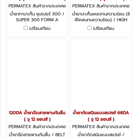
PERMATEX สินค้าจากประเทศอ
PERMATEX สินค้าจากประเทศอ
เมริกา 83D
เมริกา 26BR
น้ำยาทาปะเก็น ซุปเปอร์ 300 /
น้ำยาปะเก็นเหลวทนความร้อน (ซิ
SUPER 300 FORM A
ลิโคลนทนความร้อน) / HIGH
GASKET SEALANT จุ 454
TEMP SILICONE RTV
เปรียบเทียบ
เปรียบเทียบ
กรัม / 1 ปอนด์ ( จำนวน 50
GASKET สีแดง จุ 3 OZ.
กป.ขึ้นไป กรุณาสอบถามราคา
พิเศษฝ่ายขาย )
120DA น้ำยาฉีดสายพานกันลื่น
น้ำยากัดสนิมแบบสเปรย์ 68DA
( จุ 12 ออนซ์ )
( จุ 12 ออนซ์ )
PERMATEX สินค้าจากประเทศอ
PERMATEX สินค้าจากประเทศอ
เมริกา 120DA
เมริกา 68DA
น้ำยาฉีดสายพานกันลื่น / BELT
น้ำยากัดสนิมแบบสเปรย์ /