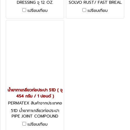
DRESSING จุ 12 OZ.
SOLVO RUST/ FAST BREAL
SUPER PENETRATING OIL จุ
เปรียบเทียบ
เปรียบเทียบ
12 OZ . ( จำนวน 50 กป. ขึ้นไป
กรุณาสอบถามราคาพิเศษฝ่าย
ขาย )
น้ำยาทาเกลียวท่อประปา 51D ( จุ
454 กรัม / 1 ปอนด์ )
PERMATEX สินค้าจากประเทศอ
เมริกา 51D
51D น้ำยาทาเกลียวท่อประปา
PIPE JOINT COMPOUND
#51D จุ 454 กรัม / 1 ปอนด์ (
เปรียบเทียบ
มีจำนวน 50 กป ขึ้นไป กรุณา