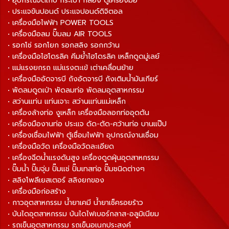
• อุปกรณ์จัดเก็บ กระเป๋า กล่อง ตู้เครื่องมือ
• ประแจขันปอนด์ ประแจปอนด์ดิจิตอล
• เครื่องมือไฟฟ้า POWER TOOLS
• เครื่องมือลม ปั๊มลม AIR TOOLS
• รอกโซ่ รอกโยก รอกสลิง รอกกว้าน
• เครื่องมือไฮโดรลิค คีมย้ำไฮโดรลิค เหล็กดูดมู่เลย์
• แม่แรงยกรถ แม่แรงตะเข้ เต่าเคลื่อนย้าย
• เครื่องมืออัดจารบี ถังอัดจารบี ถังเติมน้ำมันเกียร์
• พัดลมดูดเป่า พัดลมท่อ พัดลมอุตสาหกรรม
• สว่านแท่น แท่นเจาะ สว่านแท่นแม่เหล็ก
• เครื่องล้างท่อ งูเหล็ก เครื่องมือลอกท่ออุดตัน
• เครื่องมืองานท่อ ประแจ ดัด-ตัด-คว้านท่อ บานแป๊ป
• เครื่องเชื่อมไฟฟ้า ตู้เชื่อมไฟฟ้า อุปกรณ์งานเชื่อม
• เครื่องมือวัด เครื่องมือวัดละเอียด
• เครื่องฉีดน้ำแรงดันสูง เครื่องดูดฝุ่นอุตสาหกรรม
• ปั๊มน้ำ ปั๊มจุ่ม ปั๊มแช่ ปั๊มเทสท่อ ปั๊มชนิดต่างๆ
• สลิงโพลีเยสเตอร์ สลิงยกของ
• เครื่องมือก่อสร้าง
• กาวอุตสาหกรรม น้ำยาเคมี น้ำยาเช็ครอยร้าว
• บันไดอุตสาหกรรม บันไดไฟเบอร์กลาส-อลูมิเนียม
• รถเข็นอุตสาหกรรม รถเข็นอเนกประสงค์