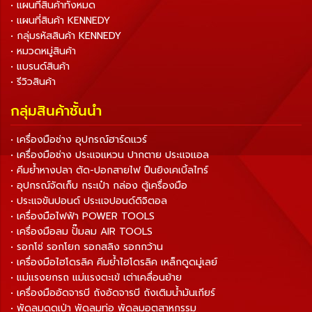
• แผนที่สินค้าทั้งหมด
• แผนที่สินค้า KENNEDY
• กลุ่มรหัสสินค้า KENNEDY
• หมวดหมู่สินค้า
• แบรนด์สินค้า
• รีวิวสินค้า
กลุ่มสินค้าชั้นนำ
• เครื่องมือช่าง อุปกรณ์ฮาร์ดแวร์
• เครื่องมือช่าง ประแจแหวน ปากตาย ประแจแอล
• คีมย้ำหางปลา ตัด-ปอกสายไฟ ปืนยิงเคเบิ้ลไทร์
• อุปกรณ์จัดเก็บ กระเป๋า กล่อง ตู้เครื่องมือ
• ประแจขันปอนด์ ประแจปอนด์ดิจิตอล
• เครื่องมือไฟฟ้า POWER TOOLS
• เครื่องมือลม ปั๊มลม AIR TOOLS
• รอกโซ่ รอกโยก รอกสลิง รอกกว้าน
• เครื่องมือไฮโดรลิค คีมย้ำไฮโดรลิค เหล็กดูดมู่เลย์
• แม่แรงยกรถ แม่แรงตะเข้ เต่าเคลื่อนย้าย
• เครื่องมืออัดจารบี ถังอัดจารบี ถังเติมน้ำมันเกียร์
• พัดลมดูดเป่า พัดลมท่อ พัดลมอุตสาหกรรม