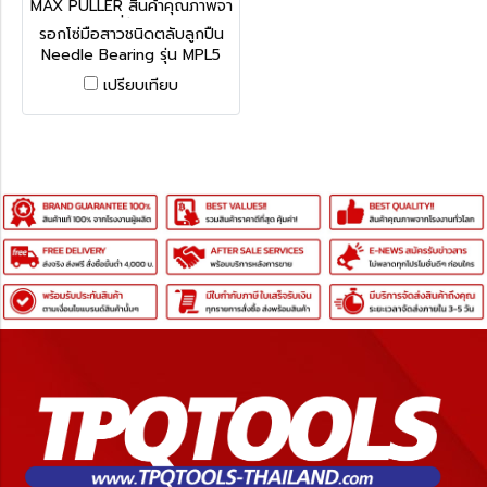
MAX PULLER สินค้าคุณภาพจา
กประเทศญี่ปุ่น MPL5-10
รอกโซ่มือสาวชนิดตลับลูกปืน
Needle Bearing รุ่น MPL5
ผ่านการรับรองมาตรฐาน CE
เปรียบเทียบ
และ ISO9001