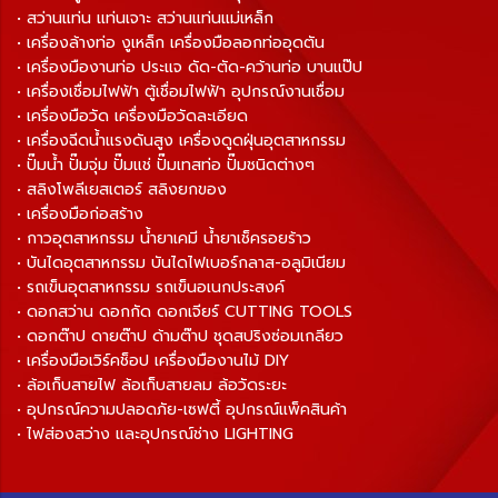
• สว่านแท่น แท่นเจาะ สว่านแท่นแม่เหล็ก
• เครื่องล้างท่อ งูเหล็ก เครื่องมือลอกท่ออุดตัน
• เครื่องมืองานท่อ ประแจ ดัด-ตัด-คว้านท่อ บานแป๊ป
• เครื่องเชื่อมไฟฟ้า ตู้เชื่อมไฟฟ้า อุปกรณ์งานเชื่อม
• เครื่องมือวัด เครื่องมือวัดละเอียด
• เครื่องฉีดน้ำแรงดันสูง เครื่องดูดฝุ่นอุตสาหกรรม
• ปั๊มน้ำ ปั๊มจุ่ม ปั๊มแช่ ปั๊มเทสท่อ ปั๊มชนิดต่างๆ
• สลิงโพลีเยสเตอร์ สลิงยกของ
• เครื่องมือก่อสร้าง
• กาวอุตสาหกรรม น้ำยาเคมี น้ำยาเช็ครอยร้าว
• บันไดอุตสาหกรรม บันไดไฟเบอร์กลาส-อลูมิเนียม
• รถเข็นอุตสาหกรรม รถเข็นอเนกประสงค์
• ดอกสว่าน ดอกกัด ดอกเจียร์ CUTTING TOOLS
• ดอกต๊าป ดายต๊าป ด้ามต๊าป ชุดสปริงซ่อมเกลียว
• เครื่องมือเวิร์คช็อป เครื่องมืองานไม้ DIY
• ล้อเก็บสายไฟ ล้อเก็บสายลม ล้อวัดระยะ
• อุปกรณ์ความปลอดภัย-เซฟตี้ อุปกรณ์แพ็คสินค้า
• ไฟส่องสว่าง และอุปกรณ์ช่าง LIGHTING