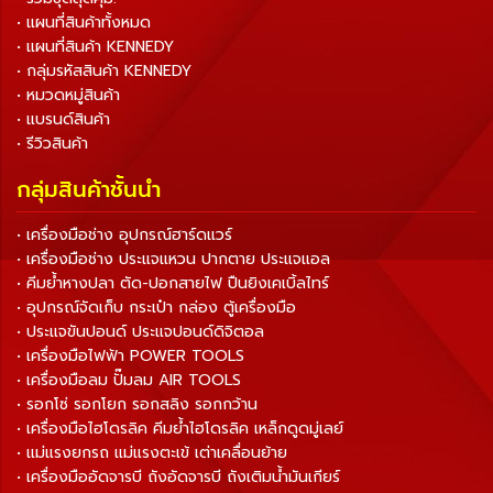
• แผนที่สินค้าทั้งหมด
• แผนที่สินค้า KENNEDY
• กลุ่มรหัสสินค้า KENNEDY
• หมวดหมู่สินค้า
• แบรนด์สินค้า
• รีวิวสินค้า
กลุ่มสินค้าชั้นนำ
• เครื่องมือช่าง อุปกรณ์ฮาร์ดแวร์
• เครื่องมือช่าง ประแจแหวน ปากตาย ประแจแอล
• คีมย้ำหางปลา ตัด-ปอกสายไฟ ปืนยิงเคเบิ้ลไทร์
• อุปกรณ์จัดเก็บ กระเป๋า กล่อง ตู้เครื่องมือ
• ประแจขันปอนด์ ประแจปอนด์ดิจิตอล
• เครื่องมือไฟฟ้า POWER TOOLS
• เครื่องมือลม ปั๊มลม AIR TOOLS
• รอกโซ่ รอกโยก รอกสลิง รอกกว้าน
• เครื่องมือไฮโดรลิค คีมย้ำไฮโดรลิค เหล็กดูดมู่เลย์
• แม่แรงยกรถ แม่แรงตะเข้ เต่าเคลื่อนย้าย
• เครื่องมืออัดจารบี ถังอัดจารบี ถังเติมน้ำมันเกียร์