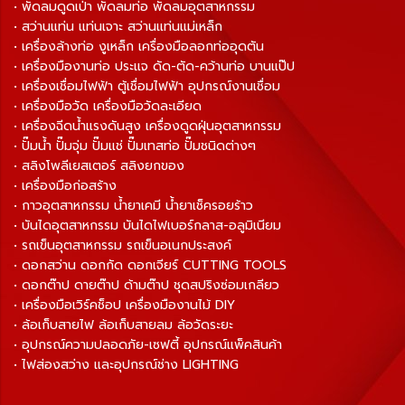
• พัดลมดูดเป่า พัดลมท่อ พัดลมอุตสาหกรรม
• สว่านแท่น แท่นเจาะ สว่านแท่นแม่เหล็ก
• เครื่องล้างท่อ งูเหล็ก เครื่องมือลอกท่ออุดตัน
• เครื่องมืองานท่อ ประแจ ดัด-ตัด-คว้านท่อ บานแป๊ป
• เครื่องเชื่อมไฟฟ้า ตู้เชื่อมไฟฟ้า อุปกรณ์งานเชื่อม
• เครื่องมือวัด เครื่องมือวัดละเอียด
• เครื่องฉีดน้ำแรงดันสูง เครื่องดูดฝุ่นอุตสาหกรรม
• ปั๊มน้ำ ปั๊มจุ่ม ปั๊มแช่ ปั๊มเทสท่อ ปั๊มชนิดต่างๆ
• สลิงโพลีเยสเตอร์ สลิงยกของ
• เครื่องมือก่อสร้าง
• กาวอุตสาหกรรม น้ำยาเคมี น้ำยาเช็ครอยร้าว
• บันไดอุตสาหกรรม บันไดไฟเบอร์กลาส-อลูมิเนียม
• รถเข็นอุตสาหกรรม รถเข็นอเนกประสงค์
• ดอกสว่าน ดอกกัด ดอกเจียร์ CUTTING TOOLS
• ดอกต๊าป ดายต๊าป ด้ามต๊าป ชุดสปริงซ่อมเกลียว
• เครื่องมือเวิร์คช็อป เครื่องมืองานไม้ DIY
• ล้อเก็บสายไฟ ล้อเก็บสายลม ล้อวัดระยะ
• อุปกรณ์ความปลอดภัย-เซฟตี้ อุปกรณ์แพ็คสินค้า
• ไฟส่องสว่าง และอุปกรณ์ช่าง LIGHTING