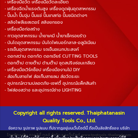
• เครื่องมือวัด เครื่องมือวัดละเอียด
• เครื่องฉีดน้ำแรงดันสูง เครื่องดูดฝุ่นอุตสาหกรรม
• ปั๊มน้ำ ปั๊มจุ่ม ปั๊มแช่ ปั๊มเทสท่อ ปั๊มชนิดต่างๆ
• สลิงโพลีเยสเตอร์ สลิงยกของ
• เครื่องมือก่อสร้าง
• กาวอุตสาหกรรม น้ำยาเคมี น้ำยาเช็ครอยร้าว
• บันไดอุตสาหกรรม บันไดไฟเบอร์กลาส-อลูมิเนียม
• รถเข็นอุตสาหกรรม รถเข็นอเนกประสงค์
• ดอกสว่าน ดอกกัด ดอกเจียร์ CUTTING TOOLS
• ดอกต๊าป ดายต๊าป ด้ามต๊าป ชุดสปริงซ่อมเกลียว
• เครื่องมือเวิร์คช็อป เครื่องมืองานไม้ DIY
• ล้อเก็บสายไฟ ล้อเก็บสายลม ล้อวัดระยะ
• อุปกรณ์ความปลอดภัย-เซฟตี้ อุปกรณ์แพ็คสินค้า
• ไฟส่องสว่าง และอุปกรณ์ช่าง LIGHTING
Copyright all rights reserved. Thaiphatanasin
Quality Tools Co., Ltd.
ข้อความ รูปภาพ รูปแบบ ที่ปรากฏอยู่บนเว็บไซต์นี้ ถือเป็นลิขสิทธิ์ของ บริษัท
ไทยพัฒนสิน ควอลิตี้ ทูลส์ จำกัด และเว็บไซต์ www.tpqtools-thailand.com