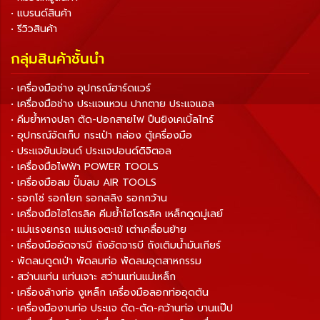
• แบรนด์สินค้า
• รีวิวสินค้า
กลุ่มสินค้าชั้นนำ
• เครื่องมือช่าง อุปกรณ์ฮาร์ดแวร์
• เครื่องมือช่าง ประแจแหวน ปากตาย ประแจแอล
• คีมย้ำหางปลา ตัด-ปอกสายไฟ ปืนยิงเคเบิ้ลไทร์
• อุปกรณ์จัดเก็บ กระเป๋า กล่อง ตู้เครื่องมือ
• ประแจขันปอนด์ ประแจปอนด์ดิจิตอล
• เครื่องมือไฟฟ้า POWER TOOLS
• เครื่องมือลม ปั๊มลม AIR TOOLS
• รอกโซ่ รอกโยก รอกสลิง รอกกว้าน
• เครื่องมือไฮโดรลิค คีมย้ำไฮโดรลิค เหล็กดูดมู่เลย์
• แม่แรงยกรถ แม่แรงตะเข้ เต่าเคลื่อนย้าย
• เครื่องมืออัดจารบี ถังอัดจารบี ถังเติมน้ำมันเกียร์
• พัดลมดูดเป่า พัดลมท่อ พัดลมอุตสาหกรรม
• สว่านแท่น แท่นเจาะ สว่านแท่นแม่เหล็ก
• เครื่องล้างท่อ งูเหล็ก เครื่องมือลอกท่ออุดตัน
• เครื่องมืองานท่อ ประแจ ดัด-ตัด-คว้านท่อ บานแป๊ป