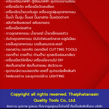
• เครื่องเชื่อมไฟฟ้า ตู้เชื่อมไฟฟ้า อุปกรณ์งานเชื่อม
• เครื่องมือวัด เครื่องมือวัดละเอียด
• เครื่องฉีดน้ำแรงดันสูง เครื่องดูดฝุ่นอุตสาหกรรม
• ปั๊มน้ำ ปั๊มจุ่ม ปั๊มแช่ ปั๊มเทสท่อ ปั๊มชนิดต่างๆ
• สลิงโพลีเยสเตอร์ สลิงยกของ
• เครื่องมือก่อสร้าง
• กาวอุตสาหกรรม น้ำยาเคมี น้ำยาเช็ครอยร้าว
• บันไดอุตสาหกรรม บันไดไฟเบอร์กลาส-อลูมิเนียม
• รถเข็นอุตสาหกรรม รถเข็นอเนกประสงค์
• ดอกสว่าน ดอกกัด ดอกเจียร์ CUTTING TOOLS
• ดอกต๊าป ดายต๊าป ด้ามต๊าป ชุดสปริงซ่อมเกลียว
• เครื่องมือเวิร์คช็อป เครื่องมืองานไม้ DIY
• ล้อเก็บสายไฟ ล้อเก็บสายลม ล้อวัดระยะ
• อุปกรณ์ความปลอดภัย-เซฟตี้ อุปกรณ์แพ็คสินค้า
• ไฟส่องสว่าง และอุปกรณ์ช่าง LIGHTING
Copyright all rights reserved. Thaiphatanasin
Quality Tools Co., Ltd.
ข้อความ รูปภาพ รูปแบบ ที่ปรากฏอยู่บนเว็บไซต์นี้ ถือเป็นลิขสิทธิ์ของ บริษัท