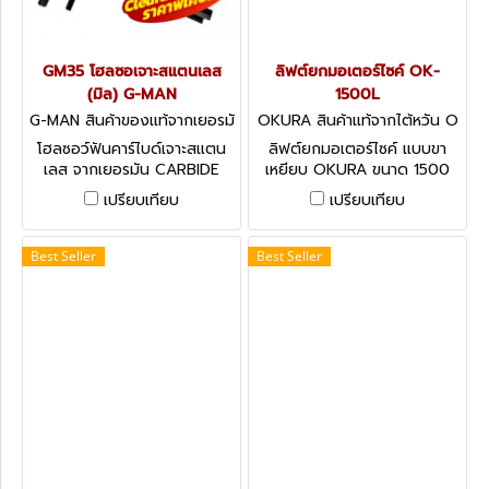
GM35 โฮลซอเจาะสแตนเลส
ลิฟต์ยกมอเตอร์ไซค์ OK-
(มิล) G-MAN
1500L
G-MAN สินค้าของแท้จากเยอรมั
OKURA สินค้าแท้จากไต้หวัน O
น GM35
K-1500L
โฮลซอว์ฟันคาร์ไบด์เจาะสแตน
ลิฟต์ยกมอเตอร์ไซค์ แบบขา
เลส จากเยอรมัน CARBIDE
เหยียบ OKURA ขนาด 1500
HOLESAW FOR STAINLESS
ปอนด์ / 680 กก.
เปรียบเทียบ
เปรียบเทียบ
STEEL
Best Seller
Best Seller