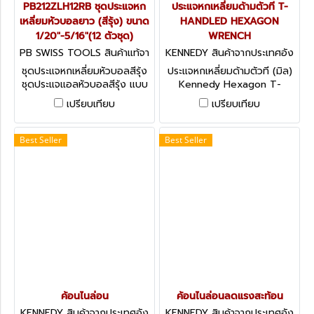
PB212ZLH12RB ชุดประแจหก
ประแจหกเหลี่ยมด้ามตัวที T-
เหลี่ยมหัวบอลยาว (สีรุ้ง) ขนาด
HANDLED HEXAGON
1/20"-5/16"(12 ตัวชุด)
WRENCH
PB SWISS TOOLS สินค้าแท้จา
KENNEDY สินค้าจากประเทศอัง
กสวิตเซอร์แลนด์ PB212ZLHR
กฤษ KEN-601-6030K
ชุดประแจหกเหลี่ยมหัวบอลสีรุ้ง
ประแจหกเหลี่ยมด้ามตัวที (มิล)
B
ชุดประแจแอลหัวบอลสีรุ้ง แบบ
Kennedy Hexagon T-
ยาว (นิ้ว) "PB SWISS TOOLS"
Handle Wrenches - Metric
เปรียบเทียบ
เปรียบเทียบ
Best Seller
Best Seller
ค้อนไนล่อน
ค้อนไนล่อนลดแรงสะท้อน
KENNEDY สินค้าจากประเทศอัง
KENNEDY สินค้าจากประเทศอัง