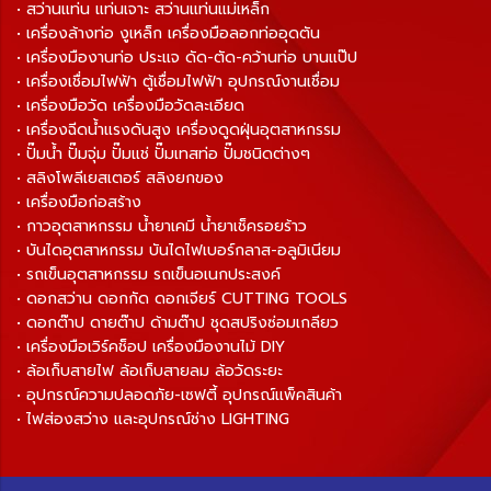
• สว่านแท่น แท่นเจาะ สว่านแท่นแม่เหล็ก
• เครื่องล้างท่อ งูเหล็ก เครื่องมือลอกท่ออุดตัน
• เครื่องมืองานท่อ ประแจ ดัด-ตัด-คว้านท่อ บานแป๊ป
• เครื่องเชื่อมไฟฟ้า ตู้เชื่อมไฟฟ้า อุปกรณ์งานเชื่อม
• เครื่องมือวัด เครื่องมือวัดละเอียด
• เครื่องฉีดน้ำแรงดันสูง เครื่องดูดฝุ่นอุตสาหกรรม
• ปั๊มน้ำ ปั๊มจุ่ม ปั๊มแช่ ปั๊มเทสท่อ ปั๊มชนิดต่างๆ
• สลิงโพลีเยสเตอร์ สลิงยกของ
• เครื่องมือก่อสร้าง
• กาวอุตสาหกรรม น้ำยาเคมี น้ำยาเช็ครอยร้าว
• บันไดอุตสาหกรรม บันไดไฟเบอร์กลาส-อลูมิเนียม
• รถเข็นอุตสาหกรรม รถเข็นอเนกประสงค์
• ดอกสว่าน ดอกกัด ดอกเจียร์ CUTTING TOOLS
• ดอกต๊าป ดายต๊าป ด้ามต๊าป ชุดสปริงซ่อมเกลียว
• เครื่องมือเวิร์คช็อป เครื่องมืองานไม้ DIY
• ล้อเก็บสายไฟ ล้อเก็บสายลม ล้อวัดระยะ
• อุปกรณ์ความปลอดภัย-เซฟตี้ อุปกรณ์แพ็คสินค้า
• ไฟส่องสว่าง และอุปกรณ์ช่าง LIGHTING