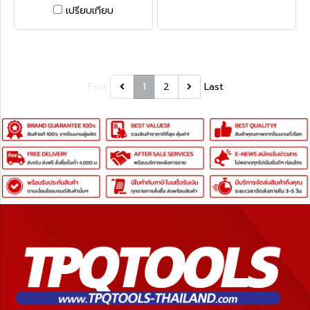
ขนาด 55 มม. • KEN-525-
KEN-525-9440K ค้อนไร้แรง
เปรียบเทียบ
9180K ค้อนยาง 24 ออนซ์
สะท้อน 20oz หัวโต 43 มม. •
ขนาด 65 มม. BLACK RUBBER
KEN-525-9460K ค้อนไร้แรง
MALLET, HICKORYHANDLE
สะท้อน 28oz หัวโต 48 มม.
POLYURETHANE
SAFEBLOWERHAMMER
First
1
2
Last