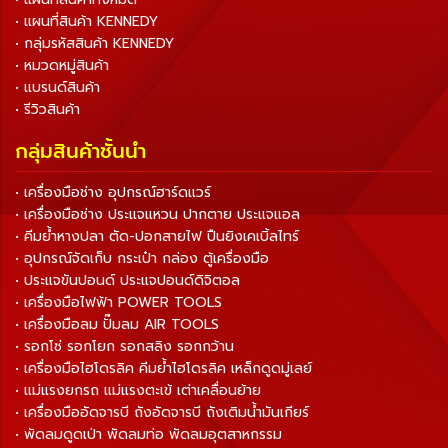
• แผนที่สินค้า KENNEDY
• กลุ่มรหัสสินค้า KENNEDY
• หมวดหมู่สินค้า
• แบรนด์สินค้า
• รีวิวสินค้า
กลุ่มสินค้าชั้นนำ
• เครื่องมือช่าง อุปกรณ์ฮาร์ดแวร์
• เครื่องมือช่าง ประแจแหวน ปากตาย ประแจแอล
• คีมย้ำหางปลา ตัด-ปอกสายไฟ ปืนยิงเคเบิ้ลไทร์
• อุปกรณ์จัดเก็บ กระเป๋า กล่อง ตู้เครื่องมือ
• ประแจขันปอนด์ ประแจปอนด์ดิจิตอล
• เครื่องมือไฟฟ้า POWER TOOLS
• เครื่องมือลม ปั๊มลม AIR TOOLS
• รอกโซ่ รอกโยก รอกสลิง รอกกว้าน
• เครื่องมือไฮโดรลิค คีมย้ำไฮโดรลิค เหล็กดูดมู่เลย์
• แม่แรงยกรถ แม่แรงตะเข้ เต่าเคลื่อนย้าย
• เครื่องมืออัดจารบี ถังอัดจารบี ถังเติมน้ำมันเกียร์
• พัดลมดูดเป่า พัดลมท่อ พัดลมอุตสาหกรรม