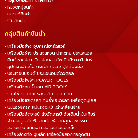
• กลุ่มรหัสสินค้า KENNEDY
• หมวดหมู่สินค้า
• แบรนด์สินค้า
• รีวิวสินค้า
กลุ่มสินค้าชั้นนำ
• เครื่องมือช่าง อุปกรณ์ฮาร์ดแวร์
• เครื่องมือช่าง ประแจแหวน ปากตาย ประแจแอล
• คีมย้ำหางปลา ตัด-ปอกสายไฟ ปืนยิงเคเบิ้ลไทร์
• อุปกรณ์จัดเก็บ กระเป๋า กล่อง ตู้เครื่องมือ
• ประแจขันปอนด์ ประแจปอนด์ดิจิตอล
• เครื่องมือไฟฟ้า POWER TOOLS
• เครื่องมือลม ปั๊มลม AIR TOOLS
• รอกโซ่ รอกโยก รอกสลิง รอกกว้าน
• เครื่องมือไฮโดรลิค คีมย้ำไฮโดรลิค เหล็กดูดมู่เลย์
• แม่แรงยกรถ แม่แรงตะเข้ เต่าเคลื่อนย้าย
• เครื่องมืออัดจารบี ถังอัดจารบี ถังเติมน้ำมันเกียร์
• พัดลมดูดเป่า พัดลมท่อ พัดลมอุตสาหกรรม
• สว่านแท่น แท่นเจาะ สว่านแท่นแม่เหล็ก
• เครื่องล้างท่อ งูเหล็ก เครื่องมือลอกท่ออุดตัน