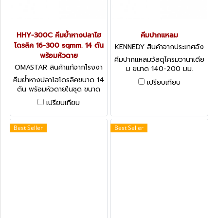
HHY-300C คีมย้ำหางปลาไฮ
คีมปากแหลม
โดรลิค 16-300 sqmm. 14 ตัน
KENNEDY สินค้าจากประเทศอัง
พร้อมหัวดาย
กฤษ-1
คีมปากแหลมวัสดุโครมวานาเดีย
OMASTAR สินค้าแท้จากโรงงา
ม ขนาด 140-200 มม.
น HHY-300C
Kennedy Snipe Nose Pliers
คีมย้ำหางปลาไฮโดรลิคขนาด 14
เปรียบเทียบ
with Cutter
ตัน พร้อมหัวดายในชุด ขนาด
16 - 300 มม. บรรจุกล่อง
เปรียบเทียบ
พลาสติก
Best Seller
Best Seller