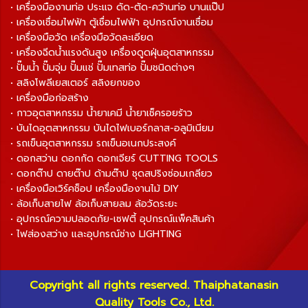
• เครื่องมืองานท่อ ประแจ ดัด-ตัด-คว้านท่อ บานแป๊ป
• เครื่องเชื่อมไฟฟ้า ตู้เชื่อมไฟฟ้า อุปกรณ์งานเชื่อม
• เครื่องมือวัด เครื่องมือวัดละเอียด
• เครื่องฉีดน้ำแรงดันสูง เครื่องดูดฝุ่นอุตสาหกรรม
• ปั๊มน้ำ ปั๊มจุ่ม ปั๊มแช่ ปั๊มเทสท่อ ปั๊มชนิดต่างๆ
• สลิงโพลีเยสเตอร์ สลิงยกของ
• เครื่องมือก่อสร้าง
• กาวอุตสาหกรรม น้ำยาเคมี น้ำยาเช็ครอยร้าว
• บันไดอุตสาหกรรม บันไดไฟเบอร์กลาส-อลูมิเนียม
• รถเข็นอุตสาหกรรม รถเข็นอเนกประสงค์
• ดอกสว่าน ดอกกัด ดอกเจียร์ CUTTING TOOLS
• ดอกต๊าป ดายต๊าป ด้ามต๊าป ชุดสปริงซ่อมเกลียว
• เครื่องมือเวิร์คช็อป เครื่องมืองานไม้ DIY
• ล้อเก็บสายไฟ ล้อเก็บสายลม ล้อวัดระยะ
• อุปกรณ์ความปลอดภัย-เซฟตี้ อุปกรณ์แพ็คสินค้า
• ไฟส่องสว่าง และอุปกรณ์ช่าง LIGHTING
Copyright all rights reserved. Thaiphatanasin
Quality Tools Co., Ltd.