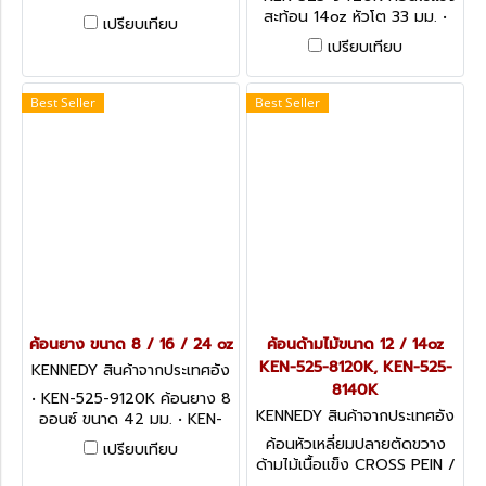
ผิวชิ้นงาน มีขนาดให้เลือกตั้งแต่
สะท้อน 14oz หัวโต 33 มม. •
เปรียบเทียบ
32 - 50 มม. Nylon Faced
KEN-525-9440K ค้อนไร้แรง
เปรียบเทียบ
Safe Blow Hammer
สะท้อน 20oz หัวโต 43 มม. •
KEN-525-9460K ค้อนไร้แรง
สะท้อน 28oz หัวโต 48 มม.
Best Seller
Best Seller
POLYURETHANE
SAFEBLOWERHAMMER
ค้อนยาง ขนาด 8 / 16 / 24 oz
ค้อนด้ามไม้ขนาด 12 / 14oz
KEN-525-8120K, KEN-525-
KENNEDY สินค้าจากประเทศอัง
กฤษ KEN-525-9120K
8140K
• KEN-525-9120K ค้อนยาง 8
KENNEDY สินค้าจากประเทศอัง
ออนซ์ ขนาด 42 มม. • KEN-
กฤษ KEN-525-8140K
525-9160K ค้อนยาง 16 ออนซ์
ค้อนหัวเหลี่ยมปลายตัดขวาง
เปรียบเทียบ
ขนาด 55 มม. • KEN-525-
ด้ามไม้เนื้อแข็ง CROSS PEIN /
9180K ค้อนยาง 24 ออนซ์
WARRINGTONHAMMER,