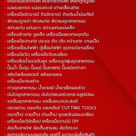
• เครื่องมือไฮโดรลิค คีมย้ำไฮโดรลิค เหล็กดูดมู่เลย์
• แม่แรงยกรถ แม่แรงตะเข้ เต่าเคลื่อนย้าย
• เครื่องมืออัดจารบี ถังอัดจารบี ถังเติมน้ำมันเกียร์
• พัดลมดูดเป่า พัดลมท่อ พัดลมอุตสาหกรรม
• สว่านแท่น แท่นเจาะ สว่านแท่นแม่เหล็ก
• เครื่องล้างท่อ งูเหล็ก เครื่องมือลอกท่ออุดตัน
• เครื่องมืองานท่อ ประแจ ดัด-ตัด-คว้านท่อ บานแป๊ป
• เครื่องเชื่อมไฟฟ้า ตู้เชื่อมไฟฟ้า อุปกรณ์งานเชื่อม
• เครื่องมือวัด เครื่องมือวัดละเอียด
• เครื่องฉีดน้ำแรงดันสูง เครื่องดูดฝุ่นอุตสาหกรรม
• ปั๊มน้ำ ปั๊มจุ่ม ปั๊มแช่ ปั๊มเทสท่อ ปั๊มชนิดต่างๆ
• สลิงโพลีเยสเตอร์ สลิงยกของ
• เครื่องมือก่อสร้าง
• กาวอุตสาหกรรม น้ำยาเคมี น้ำยาเช็ครอยร้าว
• บันไดอุตสาหกรรม บันไดไฟเบอร์กลาส-อลูมิเนียม
• รถเข็นอุตสาหกรรม รถเข็นอเนกประสงค์
• ดอกสว่าน ดอกกัด ดอกเจียร์ CUTTING TOOLS
• ดอกต๊าป ดายต๊าป ด้ามต๊าป ชุดสปริงซ่อมเกลียว
• เครื่องมือเวิร์คช็อป เครื่องมืองานไม้ DIY
• ล้อเก็บสายไฟ ล้อเก็บสายลม ล้อวัดระยะ
• อุปกรณ์ความปลอดภัย-เซฟตี้ อุปกรณ์แพ็คสินค้า