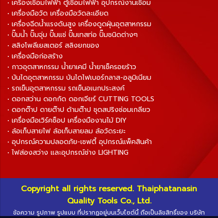
• เครื่องเชื่อมไฟฟ้า ตู้เชื่อมไฟฟ้า อุปกรณ์งานเชื่อม
• เครื่องมือวัด เครื่องมือวัดละเอียด
• เครื่องฉีดน้ำแรงดันสูง เครื่องดูดฝุ่นอุตสาหกรรม
• ปั๊มน้ำ ปั๊มจุ่ม ปั๊มแช่ ปั๊มเทสท่อ ปั๊มชนิดต่างๆ
• สลิงโพลีเยสเตอร์ สลิงยกของ
• เครื่องมือก่อสร้าง
• กาวอุตสาหกรรม น้ำยาเคมี น้ำยาเช็ครอยร้าว
• บันไดอุตสาหกรรม บันไดไฟเบอร์กลาส-อลูมิเนียม
• รถเข็นอุตสาหกรรม รถเข็นอเนกประสงค์
• ดอกสว่าน ดอกกัด ดอกเจียร์ CUTTING TOOLS
• ดอกต๊าป ดายต๊าป ด้ามต๊าป ชุดสปริงซ่อมเกลียว
• เครื่องมือเวิร์คช็อป เครื่องมืองานไม้ DIY
• ล้อเก็บสายไฟ ล้อเก็บสายลม ล้อวัดระยะ
• อุปกรณ์ความปลอดภัย-เซฟตี้ อุปกรณ์แพ็คสินค้า
• ไฟส่องสว่าง และอุปกรณ์ช่าง LIGHTING
Copyright all rights reserved. Thaiphatanasin
Quality Tools Co., Ltd.
ข้อความ รูปภาพ รูปแบบ ที่ปรากฏอยู่บนเว็บไซต์นี้ ถือเป็นลิขสิทธิ์ของ บริษัท