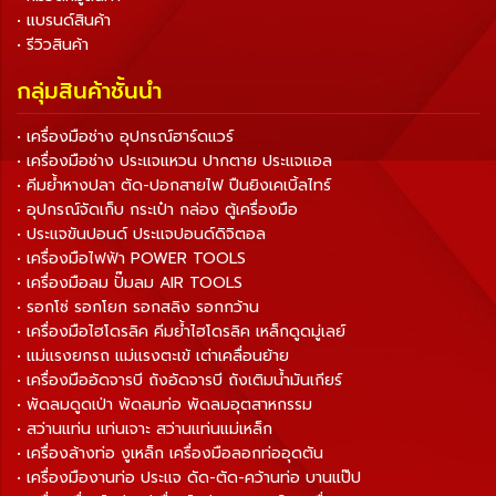
• แบรนด์สินค้า
• รีวิวสินค้า
กลุ่มสินค้าชั้นนำ
• เครื่องมือช่าง อุปกรณ์ฮาร์ดแวร์
• เครื่องมือช่าง ประแจแหวน ปากตาย ประแจแอล
• คีมย้ำหางปลา ตัด-ปอกสายไฟ ปืนยิงเคเบิ้ลไทร์
• อุปกรณ์จัดเก็บ กระเป๋า กล่อง ตู้เครื่องมือ
• ประแจขันปอนด์ ประแจปอนด์ดิจิตอล
• เครื่องมือไฟฟ้า POWER TOOLS
• เครื่องมือลม ปั๊มลม AIR TOOLS
• รอกโซ่ รอกโยก รอกสลิง รอกกว้าน
• เครื่องมือไฮโดรลิค คีมย้ำไฮโดรลิค เหล็กดูดมู่เลย์
• แม่แรงยกรถ แม่แรงตะเข้ เต่าเคลื่อนย้าย
• เครื่องมืออัดจารบี ถังอัดจารบี ถังเติมน้ำมันเกียร์
• พัดลมดูดเป่า พัดลมท่อ พัดลมอุตสาหกรรม
• สว่านแท่น แท่นเจาะ สว่านแท่นแม่เหล็ก
• เครื่องล้างท่อ งูเหล็ก เครื่องมือลอกท่ออุดตัน
• เครื่องมืองานท่อ ประแจ ดัด-ตัด-คว้านท่อ บานแป๊ป