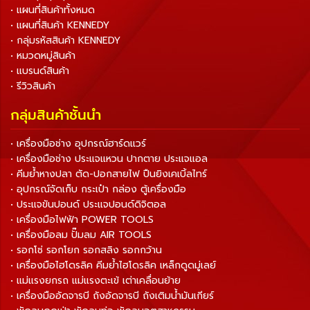
• แผนที่สินค้าทั้งหมด
• แผนที่สินค้า KENNEDY
• กลุ่มรหัสสินค้า KENNEDY
• หมวดหมู่สินค้า
• แบรนด์สินค้า
• รีวิวสินค้า
กลุ่มสินค้าชั้นนำ
• เครื่องมือช่าง อุปกรณ์ฮาร์ดแวร์
• เครื่องมือช่าง ประแจแหวน ปากตาย ประแจแอล
• คีมย้ำหางปลา ตัด-ปอกสายไฟ ปืนยิงเคเบิ้ลไทร์
• อุปกรณ์จัดเก็บ กระเป๋า กล่อง ตู้เครื่องมือ
• ประแจขันปอนด์ ประแจปอนด์ดิจิตอล
• เครื่องมือไฟฟ้า POWER TOOLS
• เครื่องมือลม ปั๊มลม AIR TOOLS
• รอกโซ่ รอกโยก รอกสลิง รอกกว้าน
• เครื่องมือไฮโดรลิค คีมย้ำไฮโดรลิค เหล็กดูดมู่เลย์
• แม่แรงยกรถ แม่แรงตะเข้ เต่าเคลื่อนย้าย
• เครื่องมืออัดจารบี ถังอัดจารบี ถังเติมน้ำมันเกียร์