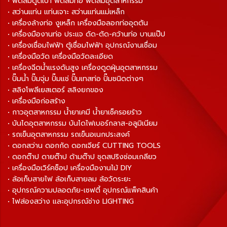
• พัดลมดูดเป่า พัดลมท่อ พัดลมอุตสาหกรรม
• สว่านแท่น แท่นเจาะ สว่านแท่นแม่เหล็ก
• เครื่องล้างท่อ งูเหล็ก เครื่องมือลอกท่ออุดตัน
• เครื่องมืองานท่อ ประแจ ดัด-ตัด-คว้านท่อ บานแป๊ป
• เครื่องเชื่อมไฟฟ้า ตู้เชื่อมไฟฟ้า อุปกรณ์งานเชื่อม
• เครื่องมือวัด เครื่องมือวัดละเอียด
• เครื่องฉีดน้ำแรงดันสูง เครื่องดูดฝุ่นอุตสาหกรรม
• ปั๊มน้ำ ปั๊มจุ่ม ปั๊มแช่ ปั๊มเทสท่อ ปั๊มชนิดต่างๆ
• สลิงโพลีเยสเตอร์ สลิงยกของ
• เครื่องมือก่อสร้าง
• กาวอุตสาหกรรม น้ำยาเคมี น้ำยาเช็ครอยร้าว
• บันไดอุตสาหกรรม บันไดไฟเบอร์กลาส-อลูมิเนียม
• รถเข็นอุตสาหกรรม รถเข็นอเนกประสงค์
• ดอกสว่าน ดอกกัด ดอกเจียร์ CUTTING TOOLS
• ดอกต๊าป ดายต๊าป ด้ามต๊าป ชุดสปริงซ่อมเกลียว
• เครื่องมือเวิร์คช็อป เครื่องมืองานไม้ DIY
• ล้อเก็บสายไฟ ล้อเก็บสายลม ล้อวัดระยะ
• อุปกรณ์ความปลอดภัย-เซฟตี้ อุปกรณ์แพ็คสินค้า
• ไฟส่องสว่าง และอุปกรณ์ช่าง LIGHTING