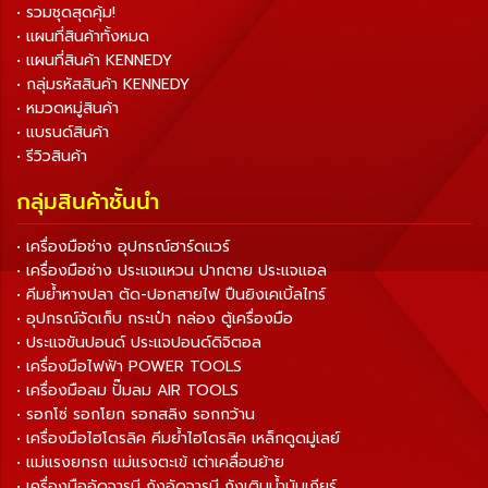
• รวมชุดสุดคุ้ม!
• แผนที่สินค้าทั้งหมด
• แผนที่สินค้า KENNEDY
• กลุ่มรหัสสินค้า KENNEDY
• หมวดหมู่สินค้า
• แบรนด์สินค้า
• รีวิวสินค้า
กลุ่มสินค้าชั้นนำ
• เครื่องมือช่าง อุปกรณ์ฮาร์ดแวร์
• เครื่องมือช่าง ประแจแหวน ปากตาย ประแจแอล
• คีมย้ำหางปลา ตัด-ปอกสายไฟ ปืนยิงเคเบิ้ลไทร์
• อุปกรณ์จัดเก็บ กระเป๋า กล่อง ตู้เครื่องมือ
• ประแจขันปอนด์ ประแจปอนด์ดิจิตอล
• เครื่องมือไฟฟ้า POWER TOOLS
• เครื่องมือลม ปั๊มลม AIR TOOLS
• รอกโซ่ รอกโยก รอกสลิง รอกกว้าน
• เครื่องมือไฮโดรลิค คีมย้ำไฮโดรลิค เหล็กดูดมู่เลย์
• แม่แรงยกรถ แม่แรงตะเข้ เต่าเคลื่อนย้าย
• เครื่องมืออัดจารบี ถังอัดจารบี ถังเติมน้ำมันเกียร์