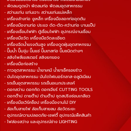
• พัดลมดูดเป่า พัดลมท่อ พัดลมอุตสาหกรรม
• สว่านแท่น แท่นเจาะ สว่านแท่นแม่เหล็ก
• เครื่องล้างท่อ งูเหล็ก เครื่องมือลอกท่ออุดตัน
• เครื่องมืองานท่อ ประแจ ดัด-ตัด-คว้านท่อ บานแป๊ป
• เครื่องเชื่อมไฟฟ้า ตู้เชื่อมไฟฟ้า อุปกรณ์งานเชื่อม
• เครื่องมือวัด เครื่องมือวัดละเอียด
• เครื่องฉีดน้ำแรงดันสูง เครื่องดูดฝุ่นอุตสาหกรรม
• ปั๊มน้ำ ปั๊มจุ่ม ปั๊มแช่ ปั๊มเทสท่อ ปั๊มชนิดต่างๆ
• สลิงโพลีเยสเตอร์ สลิงยกของ
• เครื่องมือก่อสร้าง
• กาวอุตสาหกรรม น้ำยาเคมี น้ำยาเช็ครอยร้าว
• บันไดอุตสาหกรรม บันไดไฟเบอร์กลาส-อลูมิเนียม
• รถเข็นอุตสาหกรรม รถเข็นอเนกประสงค์
• ดอกสว่าน ดอกกัด ดอกเจียร์ CUTTING TOOLS
• ดอกต๊าป ดายต๊าป ด้ามต๊าป ชุดสปริงซ่อมเกลียว
• เครื่องมือเวิร์คช็อป เครื่องมืองานไม้ DIY
• ล้อเก็บสายไฟ ล้อเก็บสายลม ล้อวัดระยะ
• อุปกรณ์ความปลอดภัย-เซฟตี้ อุปกรณ์แพ็คสินค้า
• ไฟส่องสว่าง และอุปกรณ์ช่าง LIGHTING