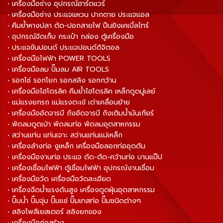
• เครื่องมือช่าง อุปกรณ์ฮาร์ดแวร์
• เครื่องมือช่าง ประแจแหวน ปากตาย ประแจแอล
• คีมย้ำหางปลา ตัด-ปอกสายไฟ ปืนยิงเคเบิ้ลไทร์
• อุปกรณ์จัดเก็บ กระเป๋า กล่อง ตู้เครื่องมือ
• ประแจขันปอนด์ ประแจปอนด์ดิจิตอล
• เครื่องมือไฟฟ้า POWER TOOLS
• เครื่องมือลม ปั๊มลม AIR TOOLS
• รอกโซ่ รอกโยก รอกสลิง รอกกว้าน
• เครื่องมือไฮโดรลิค คีมย้ำไฮโดรลิค เหล็กดูดมู่เลย์
• แม่แรงยกรถ แม่แรงตะเข้ เต่าเคลื่อนย้าย
• เครื่องมืออัดจารบี ถังอัดจารบี ถังเติมน้ำมันเกียร์
• พัดลมดูดเป่า พัดลมท่อ พัดลมอุตสาหกรรม
• สว่านแท่น แท่นเจาะ สว่านแท่นแม่เหล็ก
• เครื่องล้างท่อ งูเหล็ก เครื่องมือลอกท่ออุดตัน
• เครื่องมืองานท่อ ประแจ ดัด-ตัด-คว้านท่อ บานแป๊ป
• เครื่องเชื่อมไฟฟ้า ตู้เชื่อมไฟฟ้า อุปกรณ์งานเชื่อม
• เครื่องมือวัด เครื่องมือวัดละเอียด
• เครื่องฉีดน้ำแรงดันสูง เครื่องดูดฝุ่นอุตสาหกรรม
• ปั๊มน้ำ ปั๊มจุ่ม ปั๊มแช่ ปั๊มเทสท่อ ปั๊มชนิดต่างๆ
• สลิงโพลีเยสเตอร์ สลิงยกของ
• เครื่องมือก่อสร้าง