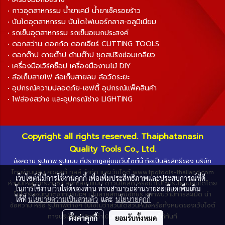
• กาวอุตสาหกรรม น้ำยาเคมี น้ำยาเช็ครอยร้าว
• บันไดอุตสาหกรรม บันไดไฟเบอร์กลาส-อลูมิเนียม
• รถเข็นอุตสาหกรรม รถเข็นอเนกประสงค์
• ดอกสว่าน ดอกกัด ดอกเจียร์ CUTTING TOOLS
• ดอกต๊าป ดายต๊าป ด้ามต๊าป ชุดสปริงซ่อมเกลียว
• เครื่องมือเวิร์คช็อป เครื่องมืองานไม้ DIY
• ล้อเก็บสายไฟ ล้อเก็บสายลม ล้อวัดระยะ
• อุปกรณ์ความปลอดภัย-เซฟตี้ อุปกรณ์แพ็คสินค้า
• ไฟส่องสว่าง และอุปกรณ์ช่าง LIGHTING
Copyright all rights reserved. Thaiphatanasin
Quality Tools Co., Ltd.
ข้อความ รูปภาพ รูปแบบ ที่ปรากฏอยู่บนเว็บไซต์นี้ ถือเป็นลิขสิทธิ์ของ บริษัท
ไทยพัฒนสิน ควอลิตี้ ทูลส์ จำกัด และเว็บไซต์ www.tpqtools-thailand.com
เว็บไซต์นี้มีการใช้งานคุกกี้ เพื่อเพิ่มประสิทธิภาพและประสบการณ์ที่ดี
ห้ามมิให้ผู้ใดกระทำซ้ำ ลอกเลียนแบบ ดาวน์โหลด หรือนำไปใช้ประโยชน์อื่นใดโดย
ในการใช้งานเว็บไซต์ของท่าน ท่านสามารถอ่านรายละเอียดเพิ่มเติม
ไม่ได้รับอนุญาตจากบริษัทฯ เป็นลายลักษณ์อักษร หากพบว่ามีการละเมิด นำ
ได้ที่
นโยบายความเป็นส่วนตัว
และ
นโยบายคุกกี้
ข้อความ หรือ รูปภาพต่างๆ ไปใช้ไม่ว่าส่วนใดส่วนหนึ่งหรือทั้งหมดของเว็บไซต์
ทางบริษัทฯ มีสิทธิ์ดำเนินการตามกฎหมายได้ทันที
ตั้งค่าคุกกี้
ยอมรับทั้งหมด