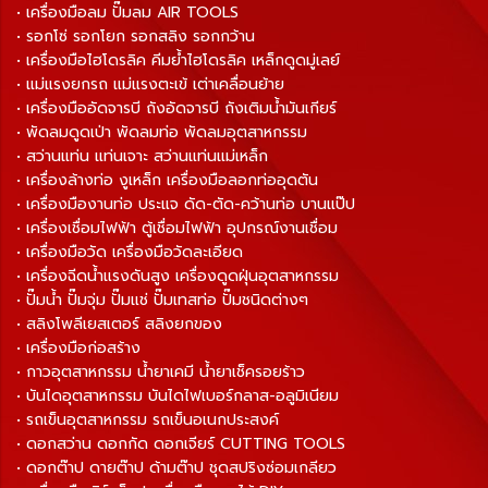
• เครื่องมือลม ปั๊มลม AIR TOOLS
• รอกโซ่ รอกโยก รอกสลิง รอกกว้าน
• เครื่องมือไฮโดรลิค คีมย้ำไฮโดรลิค เหล็กดูดมู่เลย์
• แม่แรงยกรถ แม่แรงตะเข้ เต่าเคลื่อนย้าย
• เครื่องมืออัดจารบี ถังอัดจารบี ถังเติมน้ำมันเกียร์
• พัดลมดูดเป่า พัดลมท่อ พัดลมอุตสาหกรรม
• สว่านแท่น แท่นเจาะ สว่านแท่นแม่เหล็ก
• เครื่องล้างท่อ งูเหล็ก เครื่องมือลอกท่ออุดตัน
• เครื่องมืองานท่อ ประแจ ดัด-ตัด-คว้านท่อ บานแป๊ป
• เครื่องเชื่อมไฟฟ้า ตู้เชื่อมไฟฟ้า อุปกรณ์งานเชื่อม
• เครื่องมือวัด เครื่องมือวัดละเอียด
• เครื่องฉีดน้ำแรงดันสูง เครื่องดูดฝุ่นอุตสาหกรรม
• ปั๊มน้ำ ปั๊มจุ่ม ปั๊มแช่ ปั๊มเทสท่อ ปั๊มชนิดต่างๆ
• สลิงโพลีเยสเตอร์ สลิงยกของ
• เครื่องมือก่อสร้าง
• กาวอุตสาหกรรม น้ำยาเคมี น้ำยาเช็ครอยร้าว
• บันไดอุตสาหกรรม บันไดไฟเบอร์กลาส-อลูมิเนียม
• รถเข็นอุตสาหกรรม รถเข็นอเนกประสงค์
• ดอกสว่าน ดอกกัด ดอกเจียร์ CUTTING TOOLS
• ดอกต๊าป ดายต๊าป ด้ามต๊าป ชุดสปริงซ่อมเกลียว