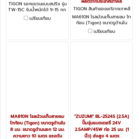
TW-15C
ผลิตจากประเทศเกาหลี
TIGON รอกแขวนแบบสปริง รุ่น
TIGON สินค้าของแท้จากเกาหลี
TW-15C รับน้ำหนักได้ 9-15 กก.
MA610N
ช่วงดึงใช้งาน 1.6 ม. บาลาน
MA610N โรลม้วนเก็บสายลม ไท
เปรียบเทียบ
เซอร์คุณภาพสูง ผลิตจากเกาหลี
ก้อน (Tigon) ขนาดรูด้านใน
(ไทกอน)
6.5 มม. ขนาดรูด้านนอก 10 มม.
เปรียบเทียบ
ความยาว 10 เมตร แรงดัน
สูงสุดขณะทำงาน 15 บาร์ เหมาะ
กับใช้งานในอุตสาหกรรมทั่วไป
ผลิตจากประเทศเกาหลี
MA810N โรลม้วนเก็บสายลม
"ZUZUMI" BL-2524S (2.5A)
ไทก้อน (Tigon) ขนาดรูด้านใน
ปั๊มจุ่มแบตเตอรี่ 24V
8 มม. ขนาดรูด้านนอก 12 มม.
2.5AMP/45W ท่อ 25 มม. (1
ความยาว 10 เมตร แรงดัน
นิ้ว) ส่งสูง 4 เมตร