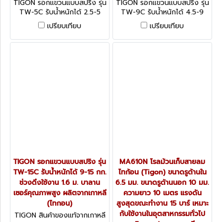
TIGON รอกแขวนแบบสปริง รุ่น
TIGON รอกแขวนแบบสปริง รุ่น
TW-5C รับน้ำหนักได้ 2.5-5
TW-9C รับน้ำหนักได้ 4.5-9
กก. ช่วงดึงใช้งาน 1.7 ม. บา
กก. ช่วงดึงใช้งาน 1.6 ม. บา
เปรียบเทียบ
เปรียบเทียบ
ลานเซอร์คุณภาพสูง ผลิตจาก
ลานเซอร์คุณภาพสูง ผลิตจาก
เกาหลี (ไทกอน)
เกาหลี (ไทกอน)
TIGON รอกแขวนแบบสปริง รุ่น
MA610N โรลม้วนเก็บสายลม
TW-15C รับน้ำหนักได้ 9-15 กก.
ไทก้อน (Tigon) ขนาดรูด้านใน
ช่วงดึงใช้งาน 1.6 ม. บาลาน
6.5 มม. ขนาดรูด้านนอก 10 มม.
เซอร์คุณภาพสูง ผลิตจากเกาหลี
ความยาว 10 เมตร แรงดัน
(ไทกอน)
สูงสุดขณะทำงาน 15 บาร์ เหมาะ
กับใช้งานในอุตสาหกรรมทั่วไป
TIGON สินค้าของแท้จากเกาหลี