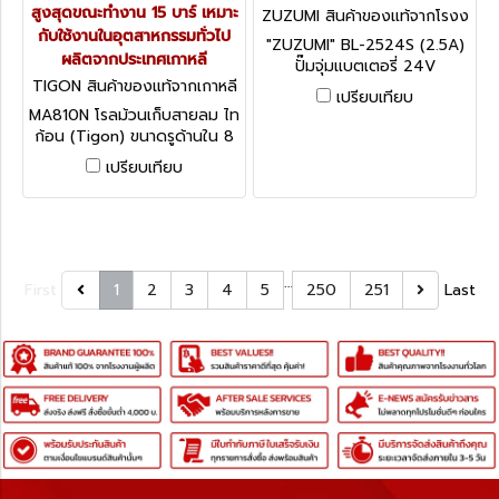
สูงสุดขณะทำงาน 15 บาร์ เหมาะ
ZUZUMI สินค้าของแท้จากโรงง
กับใช้งานในอุตสาหกรรมทั่วไป
านผู้ผลิต BL-2524S (2.5A)
"ZUZUMI" BL-2524S (2.5A)
ผลิตจากประเทศเกาหลี
ปั๊มจุ่มแบตเตอรี่ 24V
TIGON สินค้าของแท้จากเกาหลี
2.5AMP/45W ท่อ 25 มม. (1
เปรียบเทียบ
MA810N
นิ้ว) ส่งสูง 4 เมตร
MA810N โรลม้วนเก็บสายลม ไท
ก้อน (Tigon) ขนาดรูด้านใน 8
มม. ขนาดรูด้านนอก 12 มม.
เปรียบเทียบ
ความยาว 10 เมตร แรงดัน
สูงสุดขณะทำงาน 15 บาร์ เหมาะ
กับใช้งานในอุตสาหกรรมทั่วไป
ผลิตจากประเทศเกาหลี
…
First
1
2
3
4
5
250
251
Last