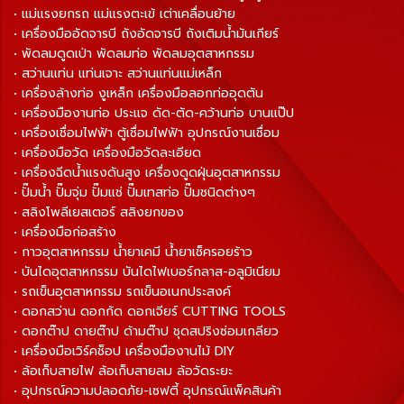
• แม่แรงยกรถ แม่แรงตะเข้ เต่าเคลื่อนย้าย
• เครื่องมืออัดจารบี ถังอัดจารบี ถังเติมน้ำมันเกียร์
• พัดลมดูดเป่า พัดลมท่อ พัดลมอุตสาหกรรม
• สว่านแท่น แท่นเจาะ สว่านแท่นแม่เหล็ก
• เครื่องล้างท่อ งูเหล็ก เครื่องมือลอกท่ออุดตัน
• เครื่องมืองานท่อ ประแจ ดัด-ตัด-คว้านท่อ บานแป๊ป
• เครื่องเชื่อมไฟฟ้า ตู้เชื่อมไฟฟ้า อุปกรณ์งานเชื่อม
• เครื่องมือวัด เครื่องมือวัดละเอียด
• เครื่องฉีดน้ำแรงดันสูง เครื่องดูดฝุ่นอุตสาหกรรม
• ปั๊มน้ำ ปั๊มจุ่ม ปั๊มแช่ ปั๊มเทสท่อ ปั๊มชนิดต่างๆ
• สลิงโพลีเยสเตอร์ สลิงยกของ
• เครื่องมือก่อสร้าง
• กาวอุตสาหกรรม น้ำยาเคมี น้ำยาเช็ครอยร้าว
• บันไดอุตสาหกรรม บันไดไฟเบอร์กลาส-อลูมิเนียม
• รถเข็นอุตสาหกรรม รถเข็นอเนกประสงค์
• ดอกสว่าน ดอกกัด ดอกเจียร์ CUTTING TOOLS
• ดอกต๊าป ดายต๊าป ด้ามต๊าป ชุดสปริงซ่อมเกลียว
• เครื่องมือเวิร์คช็อป เครื่องมืองานไม้ DIY
• ล้อเก็บสายไฟ ล้อเก็บสายลม ล้อวัดระยะ
• อุปกรณ์ความปลอดภัย-เซฟตี้ อุปกรณ์แพ็คสินค้า