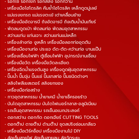
• รอกโซ่ รอกโยก รอกสลิง รอกกว้าน
• เครื่องมือไฮโดรลิค คีมย้ำไฮโดรลิค เหล็กดูดมู่เลย์
• แม่แรงยกรถ แม่แรงตะเข้ เต่าเคลื่อนย้าย
• เครื่องมืออัดจารบี ถังอัดจารบี ถังเติมน้ำมันเกียร์
• พัดลมดูดเป่า พัดลมท่อ พัดลมอุตสาหกรรม
• สว่านแท่น แท่นเจาะ สว่านแท่นแม่เหล็ก
• เครื่องล้างท่อ งูเหล็ก เครื่องมือลอกท่ออุดตัน
• เครื่องมืองานท่อ ประแจ ดัด-ตัด-คว้านท่อ บานแป๊ป
• เครื่องเชื่อมไฟฟ้า ตู้เชื่อมไฟฟ้า อุปกรณ์งานเชื่อม
• เครื่องมือวัด เครื่องมือวัดละเอียด
• เครื่องฉีดน้ำแรงดันสูง เครื่องดูดฝุ่นอุตสาหกรรม
• ปั๊มน้ำ ปั๊มจุ่ม ปั๊มแช่ ปั๊มเทสท่อ ปั๊มชนิดต่างๆ
• สลิงโพลีเยสเตอร์ สลิงยกของ
• เครื่องมือก่อสร้าง
• กาวอุตสาหกรรม น้ำยาเคมี น้ำยาเช็ครอยร้าว
• บันไดอุตสาหกรรม บันไดไฟเบอร์กลาส-อลูมิเนียม
• รถเข็นอุตสาหกรรม รถเข็นอเนกประสงค์
• ดอกสว่าน ดอกกัด ดอกเจียร์ CUTTING TOOLS
• ดอกต๊าป ดายต๊าป ด้ามต๊าป ชุดสปริงซ่อมเกลียว
• เครื่องมือเวิร์คช็อป เครื่องมืองานไม้ DIY
• ล้อเก็บสายไฟ ล้อเก็บสายลม ล้อวัดระยะ