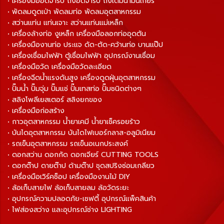
• เครื่องมืออัดจารบี ถังอัดจารบี ถังเติมน้ำมันเกียร์
• พัดลมดูดเป่า พัดลมท่อ พัดลมอุตสาหกรรม
• สว่านแท่น แท่นเจาะ สว่านแท่นแม่เหล็ก
• เครื่องล้างท่อ งูเหล็ก เครื่องมือลอกท่ออุดตัน
• เครื่องมืองานท่อ ประแจ ดัด-ตัด-คว้านท่อ บานแป๊ป
• เครื่องเชื่อมไฟฟ้า ตู้เชื่อมไฟฟ้า อุปกรณ์งานเชื่อม
• เครื่องมือวัด เครื่องมือวัดละเอียด
• เครื่องฉีดน้ำแรงดันสูง เครื่องดูดฝุ่นอุตสาหกรรม
• ปั๊มน้ำ ปั๊มจุ่ม ปั๊มแช่ ปั๊มเทสท่อ ปั๊มชนิดต่างๆ
• สลิงโพลีเยสเตอร์ สลิงยกของ
• เครื่องมือก่อสร้าง
• กาวอุตสาหกรรม น้ำยาเคมี น้ำยาเช็ครอยร้าว
• บันไดอุตสาหกรรม บันไดไฟเบอร์กลาส-อลูมิเนียม
• รถเข็นอุตสาหกรรม รถเข็นอเนกประสงค์
• ดอกสว่าน ดอกกัด ดอกเจียร์ CUTTING TOOLS
• ดอกต๊าป ดายต๊าป ด้ามต๊าป ชุดสปริงซ่อมเกลียว
• เครื่องมือเวิร์คช็อป เครื่องมืองานไม้ DIY
• ล้อเก็บสายไฟ ล้อเก็บสายลม ล้อวัดระยะ
• อุปกรณ์ความปลอดภัย-เซฟตี้ อุปกรณ์แพ็คสินค้า
• ไฟส่องสว่าง และอุปกรณ์ช่าง LIGHTING