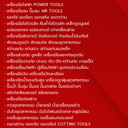
• เครื่องมือไฟฟ้า POWER TOOLS
• เครื่องมือลม ปั๊มลม AIR TOOLS
• รอกโซ่ รอกโยก รอกสลิง รอกกว้าน
• เครื่องมือไฮโดรลิค คีมย้ำไฮโดรลิค เหล็กดูดมู่เลย์
• แม่แรงยกรถ แม่แรงตะเข้ เต่าเคลื่อนย้าย
• เครื่องมืออัดจารบี ถังอัดจารบี ถังเติมน้ำมันเกียร์
• พัดลมดูดเป่า พัดลมท่อ พัดลมอุตสาหกรรม
• สว่านแท่น แท่นเจาะ สว่านแท่นแม่เหล็ก
• เครื่องล้างท่อ งูเหล็ก เครื่องมือลอกท่ออุดตัน
• เครื่องมืองานท่อ ประแจ ดัด-ตัด-คว้านท่อ บานแป๊ป
• เครื่องเชื่อมไฟฟ้า ตู้เชื่อมไฟฟ้า อุปกรณ์งานเชื่อม
• เครื่องมือวัด เครื่องมือวัดละเอียด
• เครื่องฉีดน้ำแรงดันสูง เครื่องดูดฝุ่นอุตสาหกรรม
• ปั๊มน้ำ ปั๊มจุ่ม ปั๊มแช่ ปั๊มเทสท่อ ปั๊มชนิดต่างๆ
• สลิงโพลีเยสเตอร์ สลิงยกของ
• เครื่องมือก่อสร้าง
• กาวอุตสาหกรรม น้ำยาเคมี น้ำยาเช็ครอยร้าว
• บันไดอุตสาหกรรม บันไดไฟเบอร์กลาส-อลูมิเนียม
• รถเข็นอุตสาหกรรม รถเข็นอเนกประสงค์
• ดอกสว่าน ดอกกัด ดอกเจียร์ CUTTING TOOLS