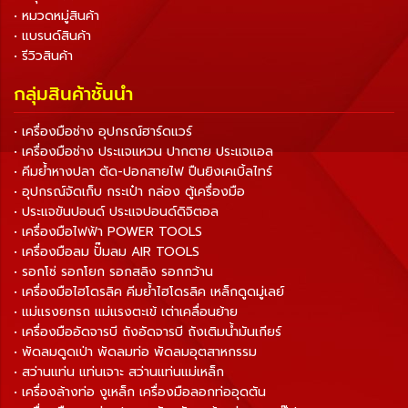
• หมวดหมู่สินค้า
• แบรนด์สินค้า
• รีวิวสินค้า
กลุ่มสินค้าชั้นนำ
• เครื่องมือช่าง อุปกรณ์ฮาร์ดแวร์
• เครื่องมือช่าง ประแจแหวน ปากตาย ประแจแอล
• คีมย้ำหางปลา ตัด-ปอกสายไฟ ปืนยิงเคเบิ้ลไทร์
• อุปกรณ์จัดเก็บ กระเป๋า กล่อง ตู้เครื่องมือ
• ประแจขันปอนด์ ประแจปอนด์ดิจิตอล
• เครื่องมือไฟฟ้า POWER TOOLS
• เครื่องมือลม ปั๊มลม AIR TOOLS
• รอกโซ่ รอกโยก รอกสลิง รอกกว้าน
• เครื่องมือไฮโดรลิค คีมย้ำไฮโดรลิค เหล็กดูดมู่เลย์
• แม่แรงยกรถ แม่แรงตะเข้ เต่าเคลื่อนย้าย
• เครื่องมืออัดจารบี ถังอัดจารบี ถังเติมน้ำมันเกียร์
• พัดลมดูดเป่า พัดลมท่อ พัดลมอุตสาหกรรม
• สว่านแท่น แท่นเจาะ สว่านแท่นแม่เหล็ก
• เครื่องล้างท่อ งูเหล็ก เครื่องมือลอกท่ออุดตัน