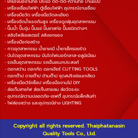
• เครื่องมืองานท่อ ประแจ ดัด-ตัด-คว้านท่อ บานแป๊ป
• เครื่องเชื่อมไฟฟ้า ตู้เชื่อมไฟฟ้า อุปกรณ์งานเชื่อม
• เครื่องมือวัด เครื่องมือวัดละเอียด
• เครื่องฉีดน้ำแรงดันสูง เครื่องดูดฝุ่นอุตสาหกรรม
• ปั๊มน้ำ ปั๊มจุ่ม ปั๊มแช่ ปั๊มเทสท่อ ปั๊มชนิดต่างๆ
• สลิงโพลีเยสเตอร์ สลิงยกของ
• เครื่องมือก่อสร้าง
• กาวอุตสาหกรรม น้ำยาเคมี น้ำยาเช็ครอยร้าว
• บันไดอุตสาหกรรม บันไดไฟเบอร์กลาส-อลูมิเนียม
• รถเข็นอุตสาหกรรม รถเข็นอเนกประสงค์
• ดอกสว่าน ดอกกัด ดอกเจียร์ CUTTING TOOLS
• ดอกต๊าป ดายต๊าป ด้ามต๊าป ชุดสปริงซ่อมเกลียว
• เครื่องมือเวิร์คช็อป เครื่องมืองานไม้ DIY
• ล้อเก็บสายไฟ ล้อเก็บสายลม ล้อวัดระยะ
• อุปกรณ์ความปลอดภัย-เซฟตี้ อุปกรณ์แพ็คสินค้า
• ไฟส่องสว่าง และอุปกรณ์ช่าง LIGHTING
Copyright all rights reserved. Thaiphatanasin
Quality Tools Co., Ltd.