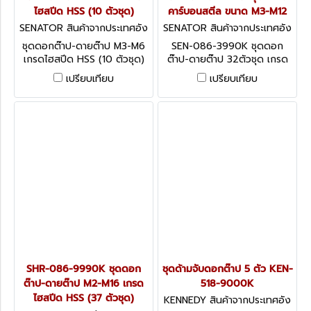
ไฮสปีด HSS (10 ตัวชุด)
คาร์บอนสตีล ขนาด M3-M12
SENATOR สินค้าจากประเทศอัง
SENATOR สินค้าจากประเทศอัง
กฤษ SEN-086-9920K
กฤษ SEN-086-3990K
ชุดดอกต๊าป-ดายต๊าป M3-M6
SEN-086-3990K ชุดดอก
เกรดไฮสปีด HSS (10 ตัวชุด)
ต๊าป-ดายต๊าป 32ตัวชุด เกรด
10 piece set of machine
คาร์บอนสตีล ขนาด M3-M12
เปรียบเทียบ
เปรียบเทียบ
ground HSS taps and dies
ประกอบด้วยดอกต๊าปเกลียว
for general workshop and
ลูกต๊าปกลม พร้อมด้าม ชนิด
maintenance use.
CARBON STEEL
Conforms to ISO529 and
BS1127. Contents: Tap &
Die Sizes: M3 x 0.50, M4 x
0.70, M5 x 0.80 and M6 x
1.00mm. 'T' Type Tap
Wrench (capacity M3 - M6).
Die Holder 1" O/D.
SHR-086-9990K ชุดดอก
ชุดด้ามจับดอกต๊าป 5 ตัว KEN-
ต๊าป-ดายต๊าป M2-M16 เกรด
518-9000K
ไฮสปีด HSS (37 ตัวชุด)
KENNEDY สินค้าจากประเทศอัง