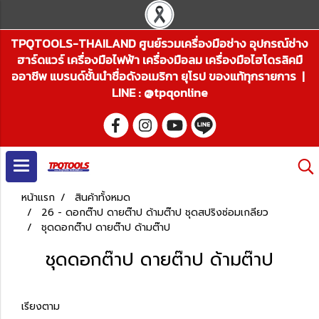
TPQTOOLS-THAILAND ศูนย์รวมเครื่องมือช่าง อุปกรณ์ช่าง
ฮาร์ดแวร์ เครื่องมือไฟฟ้า เครื่องมือลม เครื่องมือไฮโดรลิคมื
ออาชีพ แบรนด์ชั้นนำชื่อดังอเมริกา ยุโรป ของแท้ทุกรายการ |
LINE : @tpqonline
หน้าแรก
สินค้าทั้งหมด
26 - ดอกต๊าป ดายต๊าป ด้ามต๊าป ชุดสปริงซ่อมเกลียว
ชุดดอกต๊าป ดายต๊าป ด้ามต๊าป
ชุดดอกต๊าป ดายต๊าป ด้ามต๊าป
เรียงตาม