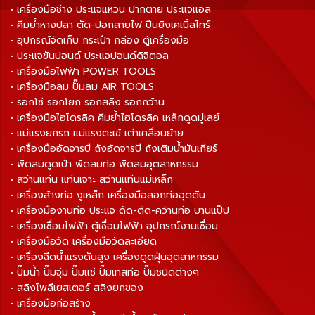
• เครื่องมือช่าง ประแจแหวน ปากตาย ประแจแอล
• คีมย้ำหางปลา ตัด-ปอกสายไฟ ปืนยิงเคเบิ้ลไทร์
• อุปกรณ์จัดเก็บ กระเป๋า กล่อง ตู้เครื่องมือ
• ประแจขันปอนด์ ประแจปอนด์ดิจิตอล
• เครื่องมือไฟฟ้า POWER TOOLS
• เครื่องมือลม ปั๊มลม AIR TOOLS
• รอกโซ่ รอกโยก รอกสลิง รอกกว้าน
• เครื่องมือไฮโดรลิค คีมย้ำไฮโดรลิค เหล็กดูดมู่เลย์
• แม่แรงยกรถ แม่แรงตะเข้ เต่าเคลื่อนย้าย
• เครื่องมืออัดจารบี ถังอัดจารบี ถังเติมน้ำมันเกียร์
• พัดลมดูดเป่า พัดลมท่อ พัดลมอุตสาหกรรม
• สว่านแท่น แท่นเจาะ สว่านแท่นแม่เหล็ก
• เครื่องล้างท่อ งูเหล็ก เครื่องมือลอกท่ออุดตัน
• เครื่องมืองานท่อ ประแจ ดัด-ตัด-คว้านท่อ บานแป๊ป
• เครื่องเชื่อมไฟฟ้า ตู้เชื่อมไฟฟ้า อุปกรณ์งานเชื่อม
• เครื่องมือวัด เครื่องมือวัดละเอียด
• เครื่องฉีดน้ำแรงดันสูง เครื่องดูดฝุ่นอุตสาหกรรม
• ปั๊มน้ำ ปั๊มจุ่ม ปั๊มแช่ ปั๊มเทสท่อ ปั๊มชนิดต่างๆ
• สลิงโพลีเยสเตอร์ สลิงยกของ
• เครื่องมือก่อสร้าง