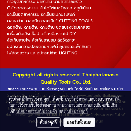
• กาวอุตสาหกรรม น้ำยาเคมี น้ำยาเช็ครอยร้าว
• บันไดอุตสาหกรรม บันไดไฟเบอร์กลาส-อลูมิเนียม
• รถเข็นอุตสาหกรรม รถเข็นอเนกประสงค์
• ดอกสว่าน ดอกกัด ดอกเจียร์ CUTTING TOOLS
• ดอกต๊าป ดายต๊าป ด้ามต๊าป ชุดสปริงซ่อมเกลียว
• เครื่องมือเวิร์คช็อป เครื่องมืองานไม้ DIY
• ล้อเก็บสายไฟ ล้อเก็บสายลม ล้อวัดระยะ
• อุปกรณ์ความปลอดภัย-เซฟตี้ อุปกรณ์แพ็คสินค้า
• ไฟส่องสว่าง และอุปกรณ์ช่าง LIGHTING
Copyright all rights reserved. Thaiphatanasin
Quality Tools Co., Ltd.
ข้อความ รูปภาพ รูปแบบ ที่ปรากฏอยู่บนเว็บไซต์นี้ ถือเป็นลิขสิทธิ์ของ บริษัท
ไทยพัฒนสิน ควอลิตี้ ทูลส์ จำกัด และเว็บไซต์ www.tpqtools-thailand.com
เว็บไซต์นี้มีการใช้งานคุกกี้ เพื่อเพิ่มประสิทธิภาพและประสบการณ์ที่ดี
ห้ามมิให้ผู้ใดกระทำซ้ำ ลอกเลียนแบบ ดาวน์โหลด หรือนำไปใช้ประโยชน์อื่นใดโดย
ในการใช้งานเว็บไซต์ของท่าน ท่านสามารถอ่านรายละเอียดเพิ่มเติม
ไม่ได้รับอนุญาตจากบริษัทฯ เป็นลายลักษณ์อักษร หากพบว่ามีการละเมิด นำ
ได้ที่
นโยบายความเป็นส่วนตัว
และ
นโยบายคุกกี้
ข้อความ หรือ รูปภาพต่างๆ ไปใช้ไม่ว่าส่วนใดส่วนหนึ่งหรือทั้งหมดของเว็บไซต์
ทางบริษัทฯ มีสิทธิ์ดำเนินการตามกฎหมายได้ทันที
ตั้งค่าคุกกี้
ยอมรับทั้งหมด