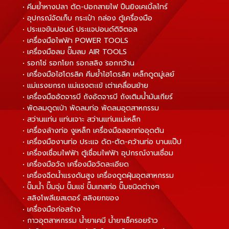
• คีมย้ำหางปลา ตัด-ปอกสายไฟ ปืนยิงเคเบิ้ลไทร์
• อุปกรณ์จัดเก็บ กระเป๋า กล่อง ตู้เครื่องมือ
• ประแจขันปอนด์ ประแจปอนด์ดิจิตอล
• เครื่องมือไฟฟ้า POWER TOOLS
• เครื่องมือลม ปั๊มลม AIR TOOLS
• รอกโซ่ รอกโยก รอกสลิง รอกกว้าน
• เครื่องมือไฮโดรลิค คีมย้ำไฮโดรลิค เหล็กดูดมู่เลย์
• แม่แรงยกรถ แม่แรงตะเข้ เต่าเคลื่อนย้าย
• เครื่องมืออัดจารบี ถังอัดจารบี ถังเติมน้ำมันเกียร์
• พัดลมดูดเป่า พัดลมท่อ พัดลมอุตสาหกรรม
• สว่านแท่น แท่นเจาะ สว่านแท่นแม่เหล็ก
• เครื่องล้างท่อ งูเหล็ก เครื่องมือลอกท่ออุดตัน
• เครื่องมืองานท่อ ประแจ ดัด-ตัด-คว้านท่อ บานแป๊ป
• เครื่องเชื่อมไฟฟ้า ตู้เชื่อมไฟฟ้า อุปกรณ์งานเชื่อม
• เครื่องมือวัด เครื่องมือวัดละเอียด
• เครื่องฉีดน้ำแรงดันสูง เครื่องดูดฝุ่นอุตสาหกรรม
• ปั๊มน้ำ ปั๊มจุ่ม ปั๊มแช่ ปั๊มเทสท่อ ปั๊มชนิดต่างๆ
• สลิงโพลีเยสเตอร์ สลิงยกของ
• เครื่องมือก่อสร้าง
• กาวอุตสาหกรรม น้ำยาเคมี น้ำยาเช็ครอยร้าว