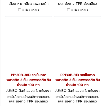
เก็บอาหาร ผลิตจากพลาสติก
เลส ล้อยาง TPR ล้อเกลียว
PP ถอดประกอบได้ ล้อ PU ล้อ
เข็นคล่อง เสียงเงียบ
เปรียบเทียบ
เปรียบเทียบ
เบรก 2 ล้อ ล้อเป็น 2 ล้อ
PP130B-38D รถเข็นถาด
PP130B-31D รถเข็นถาด
พลาสติก 3 ชั้น เสาพลาสติก รับ
พลาสติก 3 ชั้น เสาพลาสติก รับ
น้ำหนัก 100 กก.
น้ำหนัก 100 กก.
JUMBO สินค้าของแท้จากโรงงา
JUMBO สินค้าของแท้จากโรงงา
นผู้ผลิต PP130B-38D
นผู้ผลิต PP130B-31D
รถเข็นโครงสร้างผลิตจากสแตน
รถเข็นโครงสร้างผลิตจากสแตน
เลส ล้อยาง TPR ล้อเกลียว
เลส ล้อยาง TPR ล้อเกลียว
เข็นคล่อง เสียงเงียบ
เข็นคล่อง เสียงเงียบ