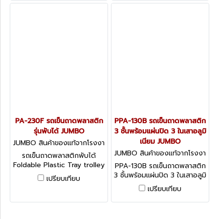
PA-230F รถเข็นถาดพลาสติก
PPA-130B รถเข็นถาดพลาสติก
รุ่นพับได้ JUMBO
3 ชั้นพร้อมแผ่นปิด 3 ในเสาอลูมิ
เนียม JUMBO
JUMBO สินค้าของแท้จากโรงงา
นผู้ผลิต PA-230F
JUMBO สินค้าของแท้จากโรงงา
รถเข็นถาดพลาสติกพับได้
นผู้ผลิต PPA-130B
Foldable Plastic Tray trolley
PPA-130B รถเข็นถาดพลาสติก
ผลิตจากพลาสติกคุณภาพดี พับ
3 ชั้นพร้อมแผ่นปิด 3 ในเสาอลูมิ
เปรียบเทียบ
เก็บได้ ประหยดพื้นที่ในการจัด
เนียม JUMBO
เปรียบเทียบ
เก็บและสะดวกในการเคลื่อนย้าย