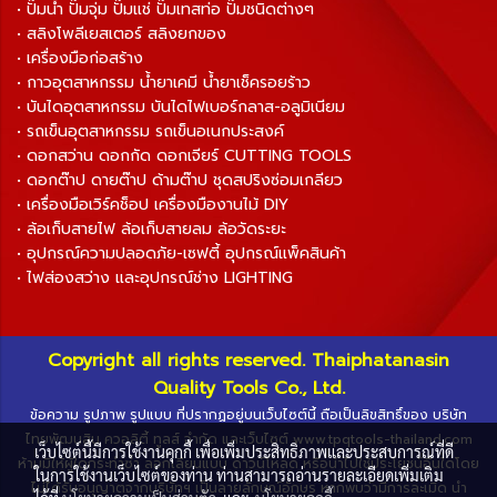
• ปั๊มน้ำ ปั๊มจุ่ม ปั๊มแช่ ปั๊มเทสท่อ ปั๊มชนิดต่างๆ
• สลิงโพลีเยสเตอร์ สลิงยกของ
• เครื่องมือก่อสร้าง
• กาวอุตสาหกรรม น้ำยาเคมี น้ำยาเช็ครอยร้าว
• บันไดอุตสาหกรรม บันไดไฟเบอร์กลาส-อลูมิเนียม
• รถเข็นอุตสาหกรรม รถเข็นอเนกประสงค์
• ดอกสว่าน ดอกกัด ดอกเจียร์ CUTTING TOOLS
• ดอกต๊าป ดายต๊าป ด้ามต๊าป ชุดสปริงซ่อมเกลียว
• เครื่องมือเวิร์คช็อป เครื่องมืองานไม้ DIY
• ล้อเก็บสายไฟ ล้อเก็บสายลม ล้อวัดระยะ
• อุปกรณ์ความปลอดภัย-เซฟตี้ อุปกรณ์แพ็คสินค้า
• ไฟส่องสว่าง และอุปกรณ์ช่าง LIGHTING
Copyright all rights reserved. Thaiphatanasin
Quality Tools Co., Ltd.
ข้อความ รูปภาพ รูปแบบ ที่ปรากฏอยู่บนเว็บไซต์นี้ ถือเป็นลิขสิทธิ์ของ บริษัท
ไทยพัฒนสิน ควอลิตี้ ทูลส์ จำกัด และเว็บไซต์ www.tpqtools-thailand.com
เว็บไซต์นี้มีการใช้งานคุกกี้ เพื่อเพิ่มประสิทธิภาพและประสบการณ์ที่ดี
ห้ามมิให้ผู้ใดกระทำซ้ำ ลอกเลียนแบบ ดาวน์โหลด หรือนำไปใช้ประโยชน์อื่นใดโดย
ในการใช้งานเว็บไซต์ของท่าน ท่านสามารถอ่านรายละเอียดเพิ่มเติม
ไม่ได้รับอนุญาตจากบริษัทฯ เป็นลายลักษณ์อักษร หากพบว่ามีการละเมิด นำ